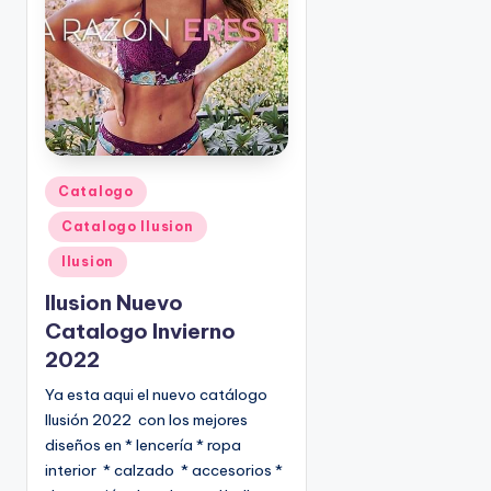
o
|
🇺🇸
n
P
e
d
i
d
o
P
Catalogo
s
u
Catalogo Ilusion
☎
b
1
l
Ilusion
(
i
Ilusion Nuevo
8
c
Catalogo Invierno
0
a
2022
d
0
o
)
Ya esta aqui el nuevo catálogo
e
8
Ilusión 2022 con los mejores
n
2
diseños en * lencería * ropa
5
interior * calzado * accesorios *
-