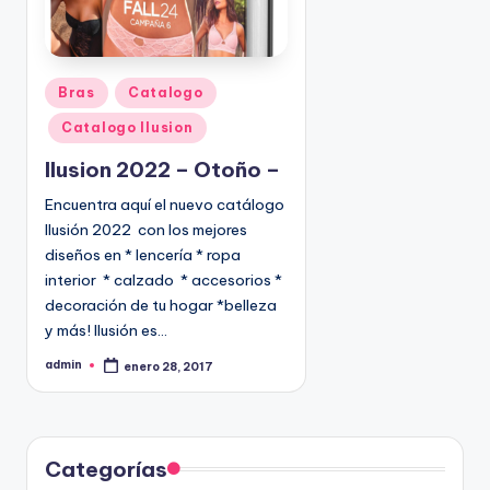
P
Bras
Catalogo
u
Catalogo Ilusion
b
l
Ilusion 2022 – Otoño –
i
Encuentra aquí el nuevo catálogo
c
Ilusión 2022 con los mejores
a
diseños en * lencería * ropa
d
interior * calzado * accesorios *
o
decoración de tu hogar *belleza
e
y más! Ilusión es…
n
admin
enero 28, 2017
P
u
b
l
i
c
a
d
Categorías
o
p