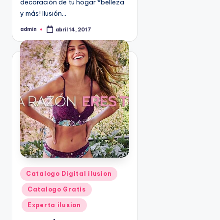
decoración de tu hogar *belleza
9
y más! Ilusión…
4
admin
5
abril 14, 2017
P
u
2
b
l
i
c
a
d
o
p
o
r
P
Catalogo Digital ilusion
u
Catalogo Gratis
b
l
Experta ilusion
i