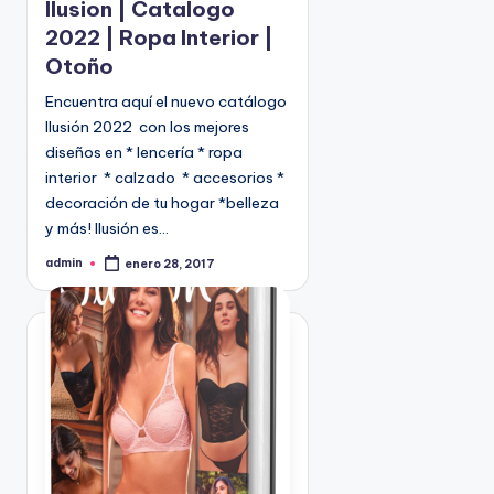
Ilusion | Catalogo
c
2022 | Ropa Interior |
a
Otoño
d
o
Encuentra aquí el nuevo catálogo
e
Ilusión 2022 con los mejores
n
diseños en * lencería * ropa
interior * calzado * accesorios *
decoración de tu hogar *belleza
y más! Ilusión es…
admin
enero 28, 2017
P
u
b
l
i
c
a
d
o
p
o
r