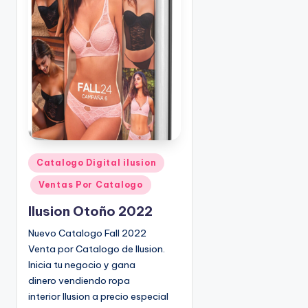
o
|
🇺🇸
n
P
e
d
i
d
o
s
☎
1
P
Catalogo Digital ilusion
u
(
Ventas Por Catalogo
b
8
l
0
Ilusion Otoño 2022
i
0
Nuevo Catalogo Fall 2022
c
)
Venta por Catalogo de Ilusion.
a
8
Inicia tu negocio y gana
d
2
dinero vendiendo ropa
o
5
interior Ilusion a precio especial
e
-