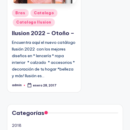
P
Bras
Catalogo
u
Catalogo Ilusion
b
l
Ilusion 2022 – Otoño –
i
Encuentra aquí el nuevo catálogo
c
Ilusión 2022 con los mejores
a
diseños en * lencería * ropa
d
interior * calzado * accesorios *
o
decoración de tu hogar *belleza
e
y más! Ilusión es…
n
admin
enero 28, 2017
P
u
b
l
i
c
a
d
Categorías
o
p
o
2018
r