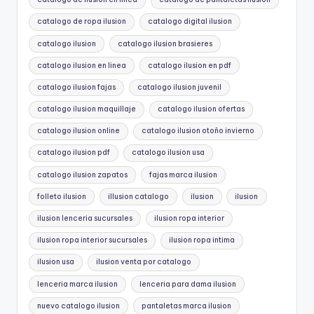
catalogo de ropa ilusion
catalogo digital ilusion
catalogo ilusion
catalogo ilusion brasieres
catalogo ilusion en linea
catalogo ilusion en pdf
catalogo ilusion fajas
catalogo ilusion juvenil
catalogo ilusion maquillaje
catalogo ilusion ofertas
catalogo ilusion online
catalogo ilusion otoño invierno
catalogo ilusion pdf
catalogo ilusion usa
catalogo ilusion zapatos
fajas marca ilusion
folleto ilusion
illusion catalogo
ilusion
ilusion
ilusion lenceria sucursales
ilusion ropa interior
ilusion ropa interior sucursales
ilusion ropa intima
ilusion usa
ilusion venta por catalogo
lenceria marca ilusion
lenceria para dama ilusion
nuevo catalogo ilusion
pantaletas marca ilusion