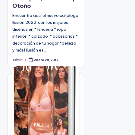
Otoño
d
o
Encuentra aquí el nuevo catálogo
e
Ilusión 2022 con los mejores
n
diseños en * lencería * ropa
interior * calzado * accesorios *
decoración de tu hogar *belleza
y más! Ilusión es…
admin
enero 28, 2017
P
u
b
l
i
c
a
d
o
p
o
r