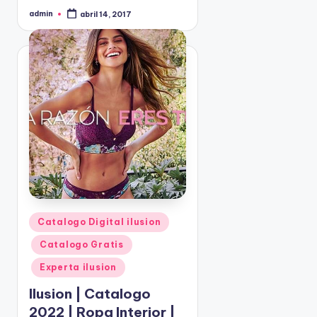
admin
abril 14, 2017
P
u
b
l
i
c
a
d
o
p
o
r
P
Catalogo Digital ilusion
u
Catalogo Gratis
b
l
Experta ilusion
i
Ilusion | Catalogo
c
2022 | Ropa Interior |
a