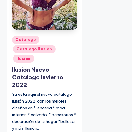
P
Catalogo
u
Catalogo Ilusion
b
l
Ilusion
i
Ilusion Nuevo
c
Catalogo Invierno
a
2022
d
o
Ya esta aqui el nuevo catálogo
e
Ilusión 2022 con los mejores
n
diseños en * lencería * ropa
interior * calzado * accesorios *
decoración de tu hogar *belleza
y más! Ilusión…