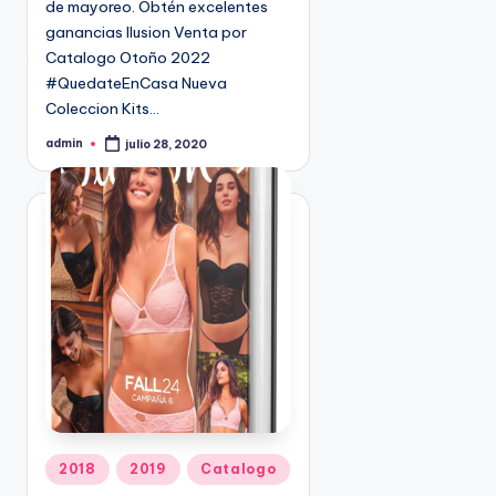
de mayoreo. Obtén excelentes
n
9
ganancias Ilusion Venta por
4
Catalogo Otoño 2022
5
#QuedateEnCasa Nueva
2
Coleccion Kits…
admin
julio 28, 2020
P
u
b
l
i
c
a
d
o
p
o
r
P
2018
2019
Catalogo
u