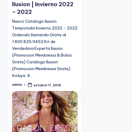
Ilusion | Invierno 2022
b
– 2022
l
i
Nuevo Catalogo Ilusion
c
Temporada Invierno 2022 - 2022
a
Ordenalo llamando Gratis al
d
1.800.825.9452 Kit de
o
Vendedora Experta Ilusion
e
(Promocion Membresia & Bolsa
n
Gratis) Catalogo Ilusion
(Promocion Membresia Gratis)
Incluye: 4…
admin
octubre 17, 2018
P
u
b
l
i
c
a
d
o
p
o
r