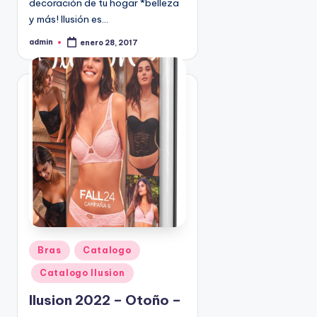
decoración de tu hogar *belleza
9
y más! Ilusión es…
4
admin
5
enero 28, 2017
P
u
2
b
l
i
c
a
d
o
p
o
r
P
Bras
Catalogo
u
Catalogo Ilusion
b
l
Ilusion 2022 – Otoño –
i