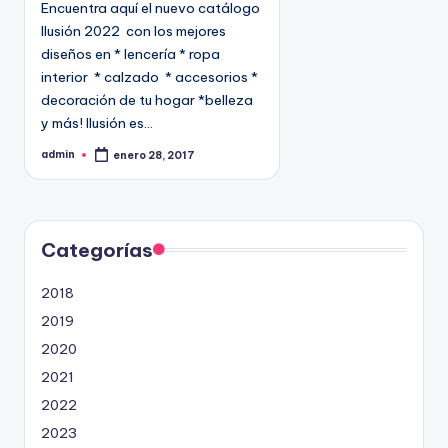
Encuentra aquí el nuevo catálogo
c
Ilusión 2022 con los mejores
a
diseños en * lencería * ropa
d
interior * calzado * accesorios *
o
decoración de tu hogar *belleza
e
y más! Ilusión es…
n
admin
enero 28, 2017
P
u
b
l
i
c
a
d
Categorías
o
p
o
2018
r
2019
2020
2021
2022
2023