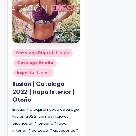
o
|
🇺🇸
n
P
e
d
i
d
o
P
Catalogo Digital ilusion
s
u
Catalogo Gratis
☎
b
1
l
Experta ilusion
(
i
Ilusion | Catalogo
8
c
2022 | Ropa Interior |
0
a
Otoño
d
0
o
)
Encuentra aquí el nuevo catálogo
e
8
Ilusión 2022 con los mejores
n
2
diseños en * lencería * ropa
5
interior * calzado * accesorios *
-