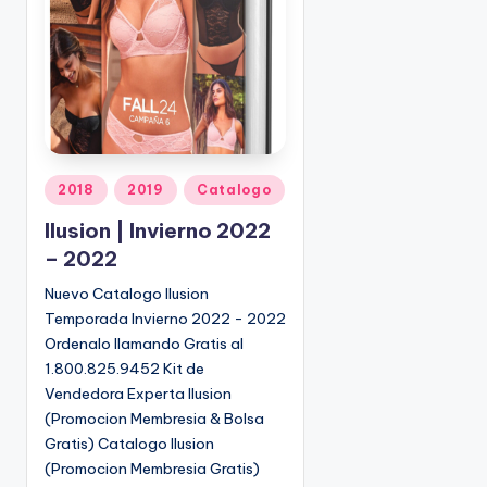
o
|
🇺🇸
n
P
e
d
i
d
o
P
2018
2019
Catalogo
s
u
Ilusion | Invierno 2022
☎
b
1
– 2022
l
(
i
Nuevo Catalogo Ilusion
8
c
Temporada Invierno 2022 - 2022
0
a
Ordenalo llamando Gratis al
d
0
1.800.825.9452 Kit de
o
)
Vendedora Experta Ilusion
e
8
(Promocion Membresia & Bolsa
n
2
Gratis) Catalogo Ilusion
5
(Promocion Membresia Gratis)
-