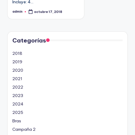
Incluye: 4…
9
4
admin
octubre 17, 2018
P
u
5
b
l
2
i
c
a
d
Categorías
o
p
o
2018
r
2019
2020
2021
2022
2023
2024
2025
Bras
Campaña 2