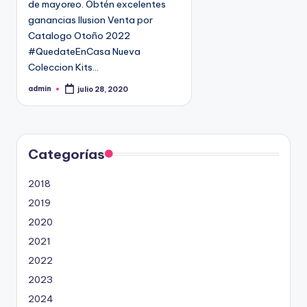
de mayoreo. Obtén excelentes
n
9
ganancias Ilusion Venta por
4
Catalogo Otoño 2022
5
#QuedateEnCasa Nueva
2
Coleccion Kits…
admin
julio 28, 2020
P
u
b
l
i
c
a
d
Categorías
o
p
o
2018
r
2019
2020
2021
2022
2023
2024