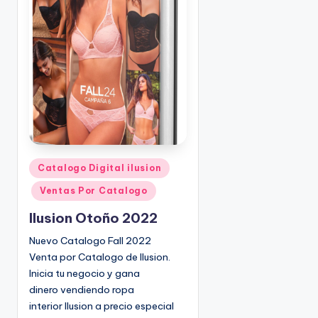
o
|
🇺🇸
n
P
e
d
i
d
o
s
☎
1
P
Catalogo Digital ilusion
u
(
Ventas Por Catalogo
b
8
l
0
Ilusion Otoño 2022
i
0
Nuevo Catalogo Fall 2022
c
)
Venta por Catalogo de Ilusion.
a
8
Inicia tu negocio y gana
d
2
dinero vendiendo ropa
o
5
interior Ilusion a precio especial
e
-