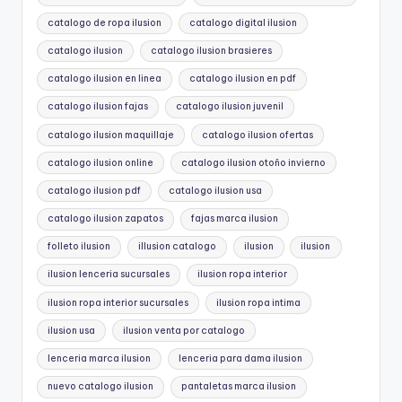
catalogo de ropa ilusion
catalogo digital ilusion
catalogo ilusion
catalogo ilusion brasieres
catalogo ilusion en linea
catalogo ilusion en pdf
catalogo ilusion fajas
catalogo ilusion juvenil
catalogo ilusion maquillaje
catalogo ilusion ofertas
catalogo ilusion online
catalogo ilusion otoño invierno
catalogo ilusion pdf
catalogo ilusion usa
catalogo ilusion zapatos
fajas marca ilusion
folleto ilusion
illusion catalogo
ilusion
ilusion
ilusion lenceria sucursales
ilusion ropa interior
ilusion ropa interior sucursales
ilusion ropa intima
ilusion usa
ilusion venta por catalogo
lenceria marca ilusion
lenceria para dama ilusion
nuevo catalogo ilusion
pantaletas marca ilusion