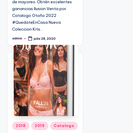
de mayoreo. Obtén excelentes
n
9
ganancias Ilusion Venta por
4
Catalogo Otoño 2022
5
#QuedateEnCasa Nueva
2
Coleccion Kits…
admin
julio 28, 2020
P
u
b
l
i
c
a
d
o
p
o
r
P
2018
2019
Catalogo
u