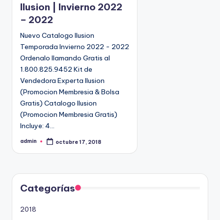
Ilusion | Invierno 2022
b
– 2022
l
i
Nuevo Catalogo Ilusion
c
Temporada Invierno 2022 - 2022
a
Ordenalo llamando Gratis al
d
1.800.825.9452 Kit de
o
Vendedora Experta Ilusion
e
(Promocion Membresia & Bolsa
n
Gratis) Catalogo Ilusion
(Promocion Membresia Gratis)
Incluye: 4…
admin
octubre 17, 2018
P
u
b
l
i
c
a
d
Categorías
o
p
o
2018
r