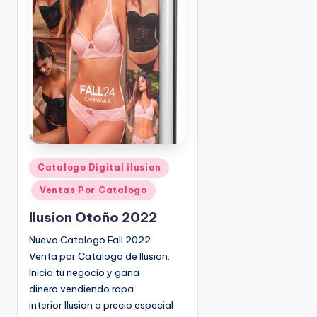
o
|
🇺🇸
n
P
e
d
i
d
o
s
☎
1
P
Catalogo Digital ilusion
u
(
Ventas Por Catalogo
b
8
l
0
Ilusion Otoño 2022
i
0
Nuevo Catalogo Fall 2022
c
)
Venta por Catalogo de Ilusion.
a
8
Inicia tu negocio y gana
d
2
dinero vendiendo ropa
o
5
interior Ilusion a precio especial
e
-