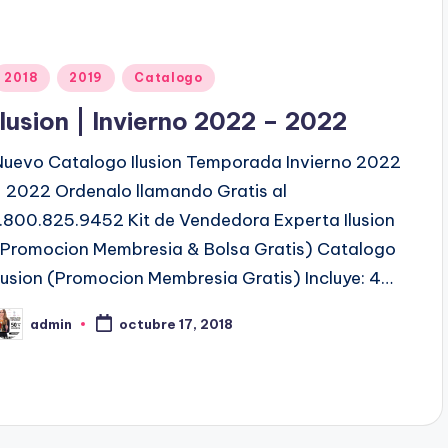
P
2018
2019
Catalogo
u
Ilusion | Invierno 2022 – 2022
b
Nuevo Catalogo Ilusion Temporada Invierno 2022
- 2022 Ordenalo llamando Gratis al
c
1.800.825.9452 Kit de Vendedora Experta Ilusion
a
(Promocion Membresia & Bolsa Gratis) Catalogo
d
Ilusion (Promocion Membresia Gratis) Incluye: 4…
o
admin
octubre 17, 2018
e
P
n
b
c
a
d