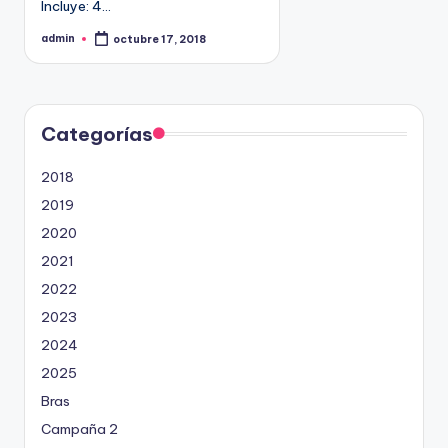
Incluye: 4…
9
4
admin
octubre 17, 2018
P
u
5
b
l
2
i
c
a
d
Categorías
o
p
o
2018
r
2019
2020
2021
2022
2023
2024
2025
Bras
Campaña 2