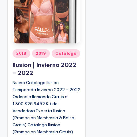
o
|
🇺🇸
n
P
e
d
i
d
o
P
2018
2019
Catalogo
s
u
Ilusion | Invierno 2022
☎
b
1
– 2022
l
(
i
Nuevo Catalogo Ilusion
8
c
Temporada Invierno 2022 - 2022
0
a
Ordenalo llamando Gratis al
d
0
1.800.825.9452 Kit de
o
)
Vendedora Experta Ilusion
e
8
(Promocion Membresia & Bolsa
n
2
Gratis) Catalogo Ilusion
5
(Promocion Membresia Gratis)
-