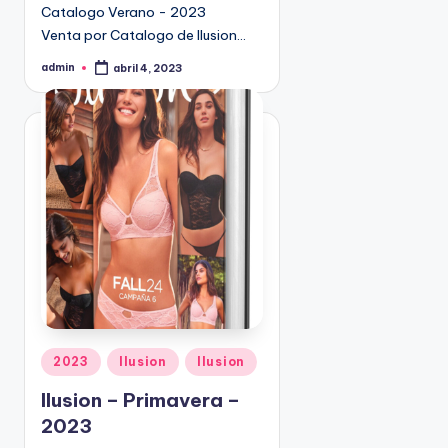
Catalogo Verano - 2023
9
Venta por Catalogo de Ilusion…
4
5
admin
abril 4, 2023
P
2
u
b
l
i
c
a
d
o
p
o
r
P
2023
Ilusion
Ilusion
u
Ilusion – Primavera –
b
2023
l
i