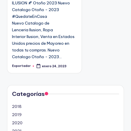
ILUSION 🍂 Otoño 2023 Nuevo
c
Catalogo Otoño - 2023
a
#QuedateEnCasa
d
Nuevo Catalogo de
o
Lenceria Ilusion, Ropa
e
Interior Ilusion, Venta en Estados
n
Unidos precios de Mayoreo en
todas tu compras. Nuevo
Catalogo Otoño - 2023…
Exportador
enero 24, 2023
P
u
b
l
i
c
a
d
Categorías
o
p
o
2018
r
2019
2020
2021