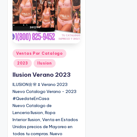
o
|
🇺🇸
n
P
e
d
i
d
o
P
Ventas Por Catalogo
s
u
2023
Ilusion
☎
b
1
l
Ilusion Verano 2023
(
i
ILUSION🌼🌸🌷Verano 2023
8
c
Nuevo Catalogo Verano - 2023
0
a
#QuedateEnCasa
d
0
Nuevo Catalogo de
o
)
Lenceria Ilusion, Ropa
e
8
Interior Ilusion, Venta en Estados
n
2
Unidos precios de Mayoreo en
5
todas tu compras. Nuevo
-