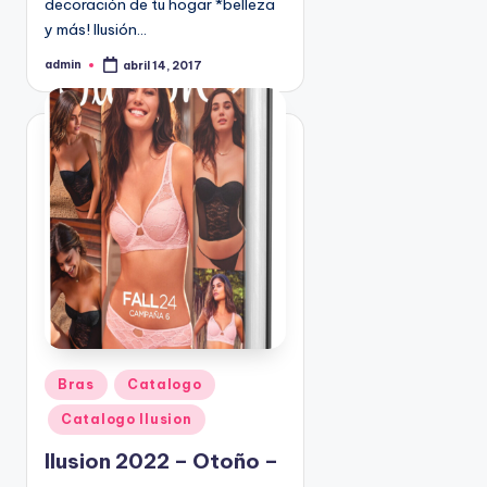
decoración de tu hogar *belleza
9
y más! Ilusión…
4
admin
5
abril 14, 2017
P
u
2
b
l
i
c
a
d
o
p
o
r
P
Bras
Catalogo
u
Catalogo Ilusion
b
l
Ilusion 2022 – Otoño –
i