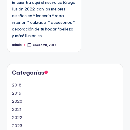
Encuentra aquí el nuevo catálogo
c
Ilusión 2022 con los mejores
a
diseños en * lencería * ropa
d
interior * calzado * accesorios *
o
decoración de tu hogar *belleza
e
y más! Ilusión es…
n
admin
enero 28, 2017
P
u
b
l
i
c
a
d
Categorías
o
p
o
2018
r
2019
2020
2021
2022
2023