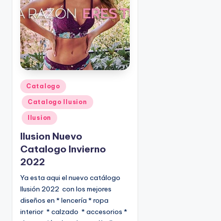
o
|
🇺🇸
n
P
e
d
i
d
o
P
Catalogo
s
u
Catalogo Ilusion
☎
b
1
l
Ilusion
(
i
Ilusion Nuevo
8
c
Catalogo Invierno
0
a
2022
d
0
o
)
Ya esta aqui el nuevo catálogo
e
8
Ilusión 2022 con los mejores
n
2
diseños en * lencería * ropa
5
interior * calzado * accesorios *
-