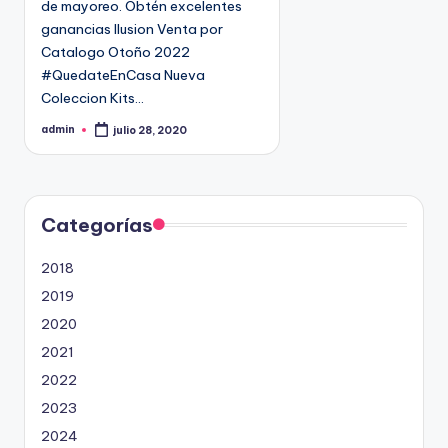
de mayoreo. Obtén excelentes
n
9
ganancias Ilusion Venta por
4
Catalogo Otoño 2022
5
#QuedateEnCasa Nueva
2
Coleccion Kits…
admin
julio 28, 2020
P
u
b
l
i
c
a
d
Categorías
o
p
o
2018
r
2019
2020
2021
2022
2023
2024