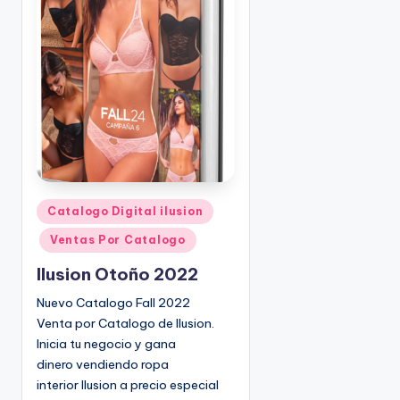
o
|
🇺🇸
n
P
e
d
i
d
o
s
☎
1
P
Catalogo Digital ilusion
u
(
Ventas Por Catalogo
b
8
l
0
Ilusion Otoño 2022
i
0
Nuevo Catalogo Fall 2022
c
)
Venta por Catalogo de Ilusion.
a
8
Inicia tu negocio y gana
d
2
dinero vendiendo ropa
o
5
interior Ilusion a precio especial
e
-