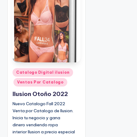
o
|
🇺🇸
n
P
e
d
i
d
o
s
☎
1
P
Catalogo Digital ilusion
u
(
Ventas Por Catalogo
b
8
l
0
Ilusion Otoño 2022
i
0
Nuevo Catalogo Fall 2022
c
)
Venta por Catalogo de Ilusion.
a
8
Inicia tu negocio y gana
d
2
dinero vendiendo ropa
o
5
interior Ilusion a precio especial
e
-