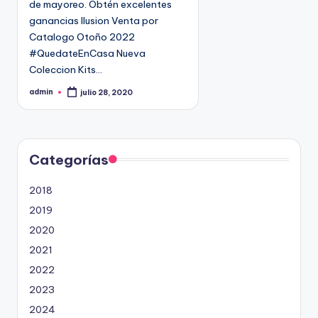
de mayoreo. Obtén excelentes
n
9
ganancias Ilusion Venta por
4
Catalogo Otoño 2022
5
#QuedateEnCasa Nueva
2
Coleccion Kits…
admin
julio 28, 2020
P
u
b
l
i
c
a
d
Categorías
o
p
o
2018
r
2019
2020
2021
2022
2023
2024