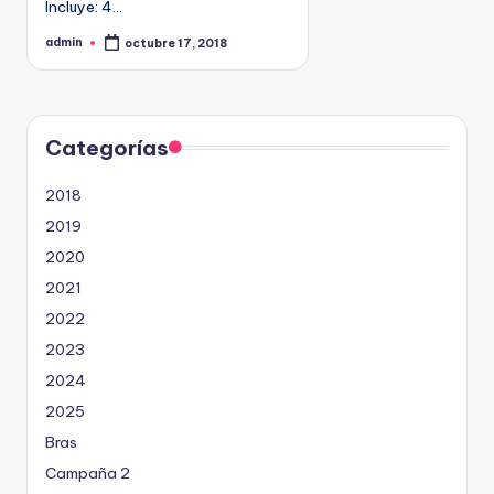
Incluye: 4…
9
4
admin
octubre 17, 2018
P
u
5
b
l
2
i
c
a
d
Categorías
o
p
o
2018
r
2019
2020
2021
2022
2023
2024
2025
Bras
Campaña 2