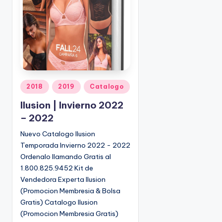
o
|
🇺🇸
n
P
e
d
i
d
o
P
2018
2019
Catalogo
s
u
Ilusion | Invierno 2022
☎
b
1
– 2022
l
(
i
Nuevo Catalogo Ilusion
8
c
Temporada Invierno 2022 - 2022
0
a
Ordenalo llamando Gratis al
d
0
1.800.825.9452 Kit de
o
)
Vendedora Experta Ilusion
e
8
(Promocion Membresia & Bolsa
n
2
Gratis) Catalogo Ilusion
5
(Promocion Membresia Gratis)
-