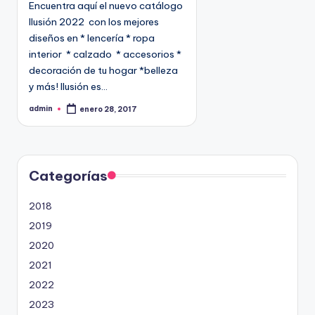
Encuentra aquí el nuevo catálogo
c
Ilusión 2022 con los mejores
a
diseños en * lencería * ropa
d
interior * calzado * accesorios *
o
decoración de tu hogar *belleza
e
y más! Ilusión es…
n
admin
enero 28, 2017
P
u
b
l
i
c
a
d
Categorías
o
p
o
2018
r
2019
2020
2021
2022
2023