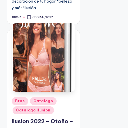
decoración de tu hogar *belleza
9
y más! Ilusión…
4
admin
5
abril 14, 2017
P
u
2
b
l
i
c
a
d
o
p
o
r
P
Bras
Catalogo
u
Catalogo Ilusion
b
l
Ilusion 2022 – Otoño –
i