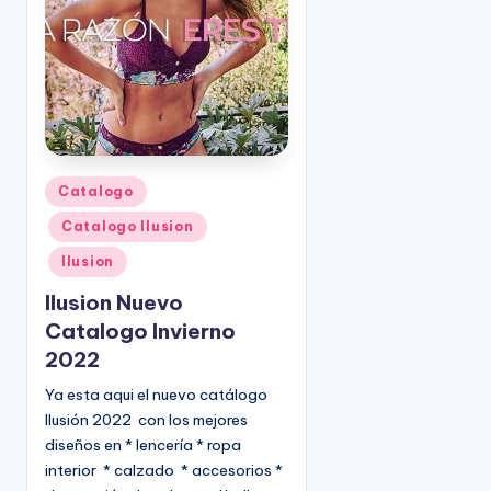
o
|
🇺🇸
n
P
e
d
i
d
o
P
Catalogo
s
u
Catalogo Ilusion
☎
b
1
l
Ilusion
(
i
Ilusion Nuevo
8
c
Catalogo Invierno
0
a
2022
d
0
o
)
Ya esta aqui el nuevo catálogo
e
8
Ilusión 2022 con los mejores
n
2
diseños en * lencería * ropa
5
interior * calzado * accesorios *
-