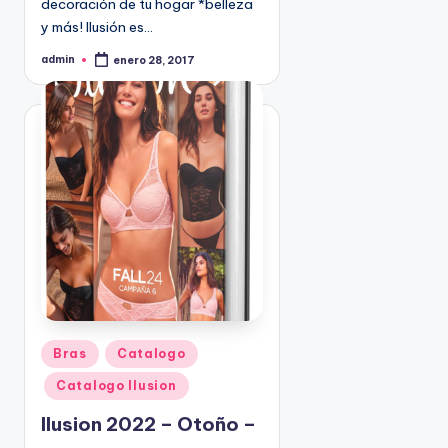
decoración de tu hogar *belleza
9
y más! Ilusión es…
4
admin
5
enero 28, 2017
P
u
2
b
l
i
c
a
d
o
p
o
r
P
Bras
Catalogo
u
Catalogo Ilusion
b
l
Ilusion 2022 – Otoño –
i