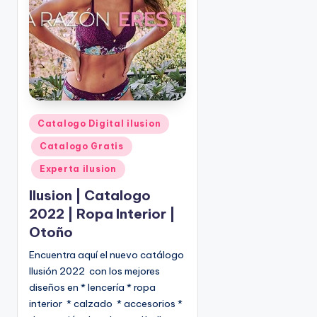
o
|
🇺🇸
n
P
e
d
i
d
o
P
Catalogo Digital ilusion
s
u
Catalogo Gratis
☎
b
1
l
Experta ilusion
(
i
Ilusion | Catalogo
8
c
2022 | Ropa Interior |
0
a
Otoño
d
0
o
)
Encuentra aquí el nuevo catálogo
e
8
Ilusión 2022 con los mejores
n
2
diseños en * lencería * ropa
5
interior * calzado * accesorios *
-