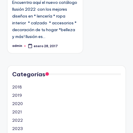
Encuentra aquí el nuevo catálogo
c
Ilusión 2022 con los mejores
a
diseños en * lencería * ropa
d
interior * calzado * accesorios *
o
decoración de tu hogar *belleza
e
y más! Ilusión es…
n
admin
enero 28, 2017
P
u
b
l
i
c
a
d
Categorías
o
p
o
2018
r
2019
2020
2021
2022
2023