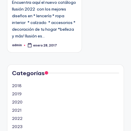
Encuentra aquí el nuevo catálogo
c
Ilusión 2022 con los mejores
a
diseños en * lencería * ropa
d
interior * calzado * accesorios *
o
decoración de tu hogar *belleza
e
y más! Ilusión es…
n
admin
enero 28, 2017
P
u
b
l
i
c
a
d
Categorías
o
p
o
2018
r
2019
2020
2021
2022
2023