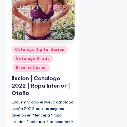
o
|
🇺🇸
n
P
e
d
i
d
o
P
Catalogo Digital ilusion
s
u
Catalogo Gratis
☎
b
1
l
Experta ilusion
(
i
Ilusion | Catalogo
8
c
2022 | Ropa Interior |
0
a
Otoño
d
0
o
)
Encuentra aquí el nuevo catálogo
e
8
Ilusión 2022 con los mejores
n
2
diseños en * lencería * ropa
5
interior * calzado * accesorios *
-