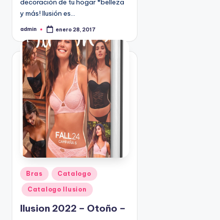
decoración de tu hogar *belleza
9
y más! Ilusión es…
4
admin
5
enero 28, 2017
P
u
2
b
l
i
c
a
d
o
p
o
r
P
Bras
Catalogo
u
Catalogo Ilusion
b
l
Ilusion 2022 – Otoño –
i