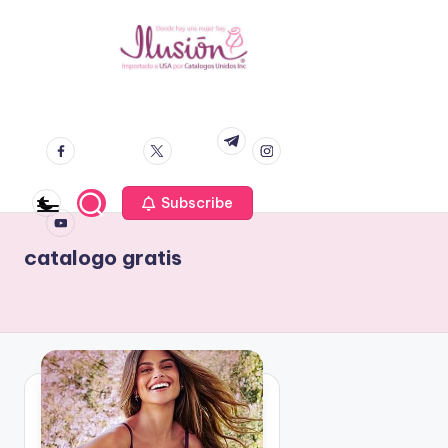
S
a
C
V
l
e
facebook.co
twitter.co
instagram.co
t
a
t.me
m
m
m
n
a
t
t
r
a
a
youtube.co
a
p
m
Subscribe
l
l
o
c
o
r
o
catalogo gratis
C
n
g
a
t
o
t
e
a
n
Il
l
i
u
o
d
g
si
o
o