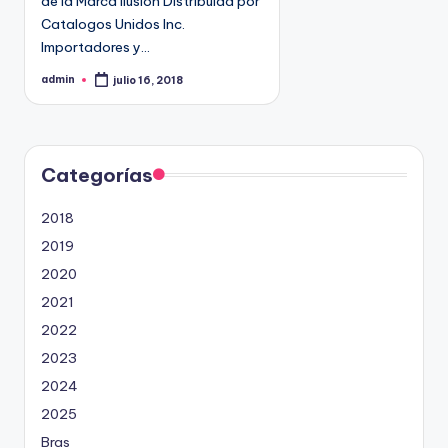
de la Marca Ilusion Distribuida por
9
Catalogos Unidos Inc.
4
Importadores y…
5
admin
julio 16, 2018
2
P
u
b
l
i
c
a
d
Categorías
o
p
o
2018
r
2019
2020
2021
2022
2023
2024
2025
Bras