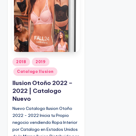
o
|
🇺🇸
n
P
e
d
i
d
o
s
P
2018
2019
☎
u
1
Catalogo Ilusion
b
(
l
Ilusion Otoño 2022 –
8
i
2022 | Catalogo
0
c
Nuevo
0
a
)
d
Nuevo Catalogo Ilusion Otoño
8
o
2022 - 2022 Inicia tu Propio
2
e
negocio vendiendo Ropa Interior
5
n
por Catalogo en Estados Unidos
-