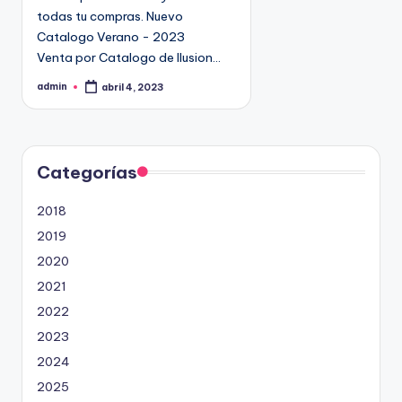
9
todas tu compras. Nuevo
4
Catalogo Verano - 2023
5
Venta por Catalogo de Ilusion…
2
admin
abril 4, 2023
P
u
b
l
i
c
a
d
Categorías
o
p
o
2018
r
2019
2020
2021
2022
2023
2024
2025