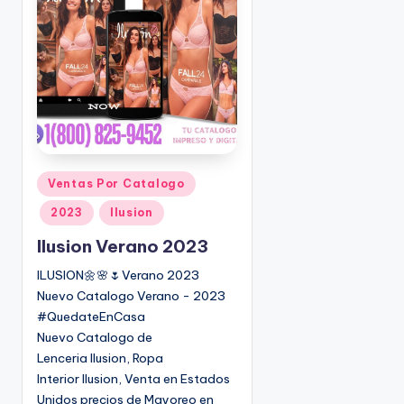
o
|
🇺🇸
n
P
e
d
i
d
o
s
P
Ventas Por Catalogo
☎
u
1
2023
Ilusion
b
(
l
Ilusion Verano 2023
8
i
0
ILUSION🌼🌸🌷Verano 2023
c
0
Nuevo Catalogo Verano - 2023
a
)
#QuedateEnCasa
d
8
Nuevo Catalogo de
o
2
Lenceria Ilusion, Ropa
e
5
Interior Ilusion, Venta en Estados
n
-
Unidos precios de Mayoreo en