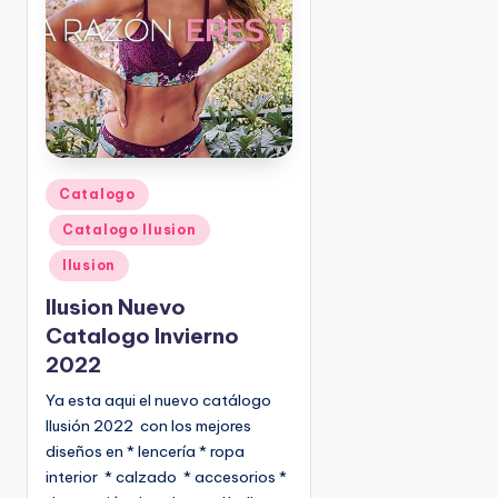
o
|
🇺🇸
n
P
e
d
i
d
o
P
Catalogo
s
u
Catalogo Ilusion
☎
b
1
l
Ilusion
(
i
Ilusion Nuevo
8
c
Catalogo Invierno
0
a
2022
d
0
o
)
Ya esta aqui el nuevo catálogo
e
8
Ilusión 2022 con los mejores
n
2
diseños en * lencería * ropa
5
interior * calzado * accesorios *
-