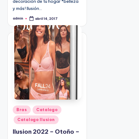
decoración de tu hogar *belleza
9
y más! Ilusión…
4
admin
5
abril 14, 2017
P
u
2
b
l
i
c
a
d
o
p
o
r
P
Bras
Catalogo
u
Catalogo Ilusion
b
l
Ilusion 2022 – Otoño –
i