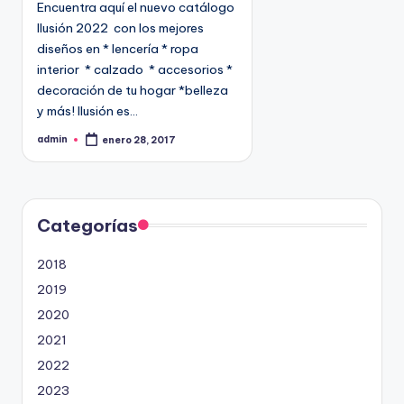
Encuentra aquí el nuevo catálogo
c
Ilusión 2022 con los mejores
a
diseños en * lencería * ropa
d
interior * calzado * accesorios *
o
decoración de tu hogar *belleza
e
y más! Ilusión es…
n
admin
enero 28, 2017
P
u
b
l
i
c
a
d
Categorías
o
p
o
2018
r
2019
2020
2021
2022
2023