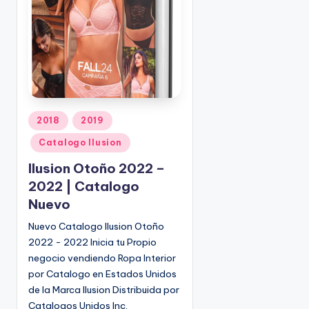
o
|
🇺🇸
n
P
e
d
i
d
o
P
2018
2019
s
u
Catalogo Ilusion
☎
b
1
l
Ilusion Otoño 2022 –
(
i
2022 | Catalogo
8
c
Nuevo
0
a
d
0
Nuevo Catalogo Ilusion Otoño
o
)
2022 - 2022 Inicia tu Propio
e
8
negocio vendiendo Ropa Interior
n
2
por Catalogo en Estados Unidos
5
de la Marca Ilusion Distribuida por
-
Catalogos Unidos Inc.