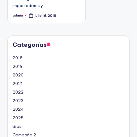
9
Importadores y…
4
admin
julio 16, 2018
P
5
u
b
2
l
i
c
a
d
Categorías
o
p
o
2018
r
2019
2020
2021
2022
2023
2024
2025
Bras
Campaña 2