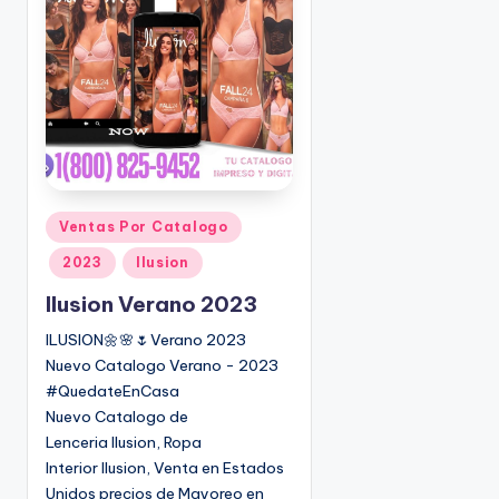
o
|
🇺🇸
n
P
e
d
i
d
o
s
P
Ventas Por Catalogo
☎
u
1
2023
Ilusion
b
(
l
Ilusion Verano 2023
8
i
0
ILUSION🌼🌸🌷Verano 2023
c
0
Nuevo Catalogo Verano - 2023
a
)
#QuedateEnCasa
d
8
Nuevo Catalogo de
o
2
Lenceria Ilusion, Ropa
e
5
Interior Ilusion, Venta en Estados
n
-
Unidos precios de Mayoreo en