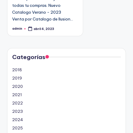
9
todas tu compras. Nuevo
4
Catalogo Verano - 2023
5
Venta por Catalogo de Ilusion…
2
admin
abril 4, 2023
P
u
b
l
i
c
a
d
Categorías
o
p
o
2018
r
2019
2020
2021
2022
2023
2024
2025