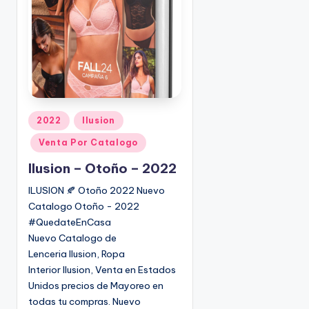
o
|
🇺🇸
n
P
e
d
i
d
o
P
2022
Ilusion
s
u
Venta Por Catalogo
☎
b
1
l
Ilusion – Otoño – 2022
(
i
ILUSION 🍂 Otoño 2022 Nuevo
8
c
Catalogo Otoño - 2022
0
a
#QuedateEnCasa
d
0
Nuevo Catalogo de
o
)
Lenceria Ilusion, Ropa
e
8
Interior Ilusion, Venta en Estados
n
2
Unidos precios de Mayoreo en
5
todas tu compras. Nuevo
-