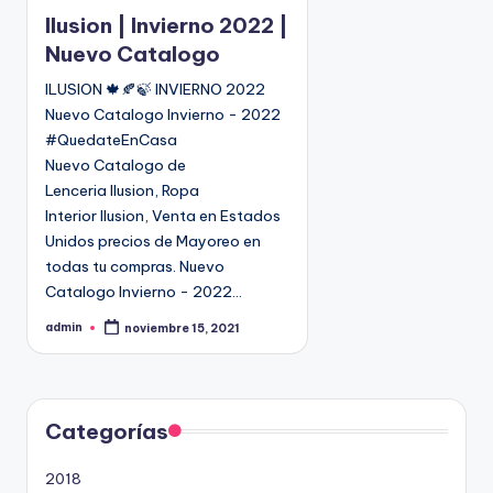
l
Ilusion | Invierno 2022 |
i
Nuevo Catalogo
c
ILUSION 🍁🍂🍃 INVIERNO 2022
a
Nuevo Catalogo Invierno - 2022
d
o
#QuedateEnCasa
e
Nuevo Catalogo de
n
Lenceria Ilusion, Ropa
Interior Ilusion, Venta en Estados
Unidos precios de Mayoreo en
todas tu compras. Nuevo
Catalogo Invierno - 2022…
admin
noviembre 15, 2021
P
u
b
l
i
c
a
d
Categorías
o
p
o
2018
r