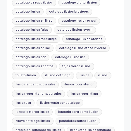
catalogo de ropa ilusion
catalogo digital ilusion
catalogo ilusion
catalogo ilusion brasieres
catalogo ilusion en linea
catalogo ilusion en pdf
catalogo ilusion fajas
catalogo ilusion juvenil
catalogo ilusion maquillaje
catalogo ilusion ofertas
catalogo ilusion online
catalogo ilusion otoño invierno
catalogo ilusion pdf
catalogo ilusion usa
catalogo ilusion zapatos
fajas marca ilusion
folleto ilusion
illusion catalogo
ilusion
ilusion
ilusion lenceria sucursales
ilusion ropa interior
ilusion ropa interior sucursales
ilusion ropa intima
ilusion usa
ilusion venta por catalogo
lenceria marca ilusion
lenceria para dama ilusion
nuevo catalogo ilusion
pantaletas marca ilusion
precio del catalogo de ilusion
productos ilusion catalogo