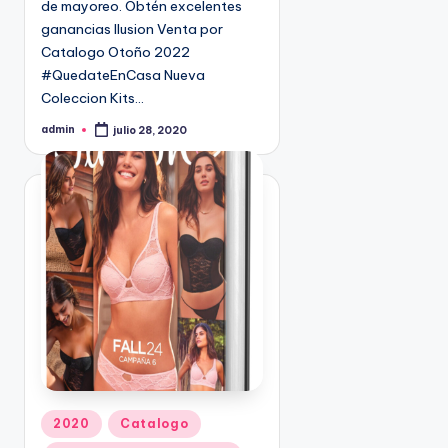
de mayoreo. Obtén excelentes
n
9
ganancias Ilusion Venta por
4
Catalogo Otoño 2022
5
#QuedateEnCasa Nueva
2
Coleccion Kits…
admin
julio 28, 2020
P
u
b
l
i
c
a
d
o
p
o
r
P
2020
Catalogo
u