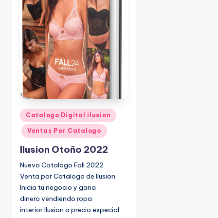
o
|
🇺🇸
n
P
e
d
i
d
o
s
☎
1
P
Catalogo Digital ilusion
u
(
Ventas Por Catalogo
b
8
l
0
Ilusion Otoño 2022
i
0
Nuevo Catalogo Fall 2022
c
)
Venta por Catalogo de Ilusion.
a
8
Inicia tu negocio y gana
d
2
dinero vendiendo ropa
o
5
interior Ilusion a precio especial
e
-