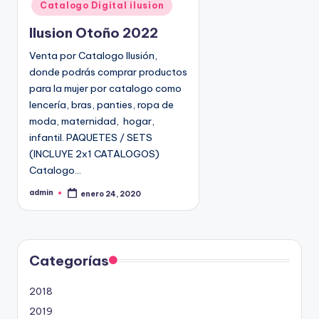
Catalogo Digital ilusion
b
l
Ilusion Otoño 2022
i
Venta por Catalogo Ilusión,
c
donde podrás comprar productos
a
para la mujer por catalogo como
d
lencería, bras, panties, ropa de
o
moda, maternidad, hogar,
e
infantil. PAQUETES / SETS
n
(INCLUYE 2x1 CATALOGOS)
Catalogo…
admin
enero 24, 2020
P
u
b
l
i
c
a
d
Categorías
o
p
o
2018
r
2019