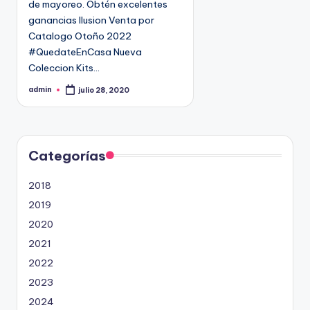
de mayoreo. Obtén excelentes
n
9
ganancias Ilusion Venta por
4
Catalogo Otoño 2022
5
#QuedateEnCasa Nueva
2
Coleccion Kits…
admin
julio 28, 2020
P
u
b
l
i
c
a
d
Categorías
o
p
o
2018
r
2019
2020
2021
2022
2023
2024