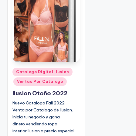
o
|
🇺🇸
n
P
e
d
i
d
o
s
☎
1
P
Catalogo Digital ilusion
u
(
Ventas Por Catalogo
b
8
l
0
Ilusion Otoño 2022
i
0
Nuevo Catalogo Fall 2022
c
)
Venta por Catalogo de Ilusion.
a
8
Inicia tu negocio y gana
d
2
dinero vendiendo ropa
o
5
interior Ilusion a precio especial
e
-