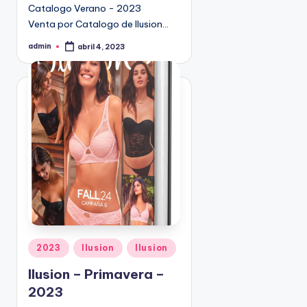
Catalogo Verano - 2023
9
Venta por Catalogo de Ilusion…
4
5
admin
abril 4, 2023
P
2
u
b
l
i
c
a
d
o
p
o
r
P
2023
Ilusion
Ilusion
u
Ilusion – Primavera –
b
2023
l
i