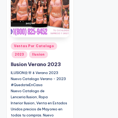
o
|
🇺🇸
n
P
e
d
i
d
o
P
Ventas Por Catalogo
s
u
2023
Ilusion
☎
b
1
l
Ilusion Verano 2023
(
i
ILUSION🌼🌸🌷Verano 2023
8
c
Nuevo Catalogo Verano - 2023
0
a
#QuedateEnCasa
d
0
Nuevo Catalogo de
o
)
Lenceria Ilusion, Ropa
e
8
Interior Ilusion, Venta en Estados
n
2
Unidos precios de Mayoreo en
5
todas tu compras. Nuevo
-