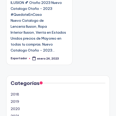
ILUSION 🍂 Otoño 2023 Nuevo
c
Catalogo Otoño - 2023
a
#QuedateEnCasa
d
Nuevo Catalogo de
o
Lenceria Ilusion, Ropa
e
Interior Ilusion, Venta en Estados
n
Unidos precios de Mayoreo en
todas tu compras. Nuevo
Catalogo Otoño - 2023…
Exportador
enero 24, 2023
P
u
b
l
i
c
a
d
Categorías
o
p
o
2018
r
2019
2020
2021