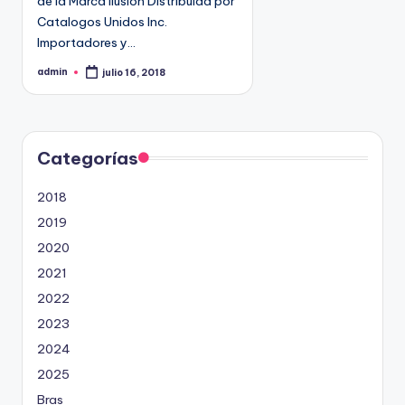
de la Marca Ilusion Distribuida por
9
Catalogos Unidos Inc.
4
Importadores y…
5
admin
julio 16, 2018
2
P
u
b
l
i
c
a
d
Categorías
o
p
o
2018
r
2019
2020
2021
2022
2023
2024
2025
Bras