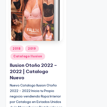
o
|
🇺🇸
n
P
e
d
i
d
o
s
P
2018
2019
☎
u
1
Catalogo Ilusion
b
(
l
Ilusion Otoño 2022 –
8
i
2022 | Catalogo
0
c
Nuevo
0
a
)
d
Nuevo Catalogo Ilusion Otoño
8
o
2022 - 2022 Inicia tu Propio
2
e
negocio vendiendo Ropa Interior
5
n
por Catalogo en Estados Unidos
-