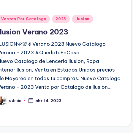
P
Ventas Por Catalogo
2023
Ilusion
u
Ilusion Verano 2023
b
ILUSION🌼🌸🌷Verano 2023 Nuevo Catalogo
Verano - 2023 #QuedateEnCasa
c
Nuevo Catalogo de Lenceria Ilusion, Ropa
a
Interior Ilusion, Venta en Estados Unidos precios
d
de Mayoreo en todas tu compras. Nuevo Catalogo
o
Verano - 2023 Venta por Catalogo de Ilusion…
e
admin
n
abril 4, 2023
P
b
c
a