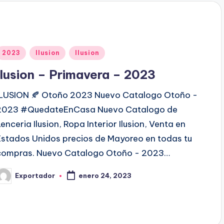
d
o
p
o
P
2023
Ilusion
Ilusion
u
Ilusion – Primavera – 2023
b
ILUSION 🍂 Otoño 2023 Nuevo Catalogo Otoño -
2023 #QuedateEnCasa Nuevo Catalogo de
c
Lenceria Ilusion, Ropa Interior Ilusion, Venta en
a
Estados Unidos precios de Mayoreo en todas tu
d
compras. Nuevo Catalogo Otoño - 2023…
o
Exportador
enero 24, 2023
e
P
n
b
c
a