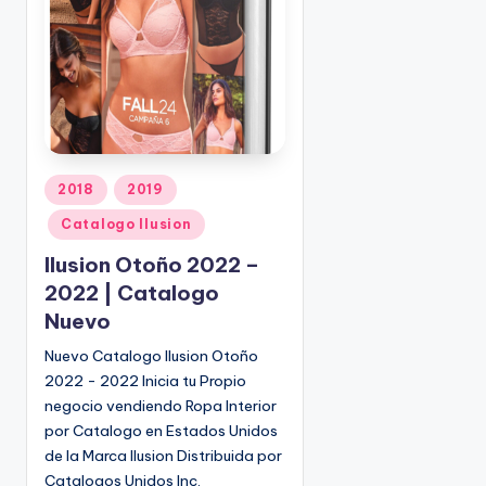
o
|
🇺🇸
n
P
e
d
i
d
o
P
2018
2019
s
u
Catalogo Ilusion
☎
b
1
l
Ilusion Otoño 2022 –
(
i
2022 | Catalogo
8
c
Nuevo
0
a
d
0
Nuevo Catalogo Ilusion Otoño
o
)
2022 - 2022 Inicia tu Propio
e
8
negocio vendiendo Ropa Interior
n
2
por Catalogo en Estados Unidos
5
de la Marca Ilusion Distribuida por
-
Catalogos Unidos Inc.