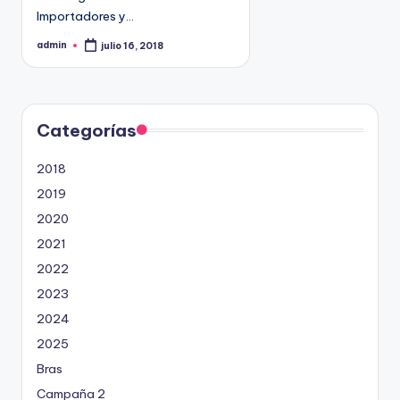
9
Importadores y…
4
admin
julio 16, 2018
P
5
u
b
2
l
i
c
a
d
Categorías
o
p
o
2018
r
2019
2020
2021
2022
2023
2024
2025
Bras
Campaña 2