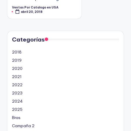
9
Ventas Por Catalogo en USA
P
4
abril 20, 2018
u
b
5
l
i
2
c
a
d
o
Categorías
p
o
r
2018
2019
2020
2021
2022
2023
2024
2025
Bras
Campaña 2