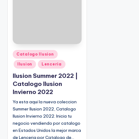
o
|
🇺🇸
n
P
e
d
i
d
o
P
Catalogo Ilusion
s
u
Ilusion
Lenceria
☎
b
1
l
Ilusion Summer 2022 |
(
i
Catalogo Ilusion
8
c
Invierno 2022
0
a
d
0
Ya esta aqui la nueva coleccion
o
)
Summer Ilusion 2022, Catalogo
e
8
Ilusion Invierno 2022. Inicia tu
n
2
negocio vendiendo por catalogo
5
en Estados Unidos la mejor marca
-
de Lenceria por Catalogo de…