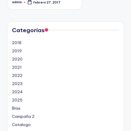
admin
febrero 27, 2017
P
9
u
b
4
l
5
i
c
2
a
d
Categorías
o
p
o
2018
r
2019
2020
2021
2022
2023
2024
2025
Bras
Campaña 2
Catalogo