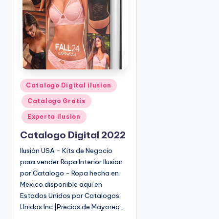
o
|
🇺🇸
n
P
e
d
i
d
o
P
Catalogo Digital ilusion
s
u
Catalogo Gratis
☎
b
1
l
Experta ilusion
(
i
Catalogo Digital 2022
8
c
0
a
Ilusión USA - Kits de Negocio
d
0
para vender Ropa Interior Ilusion
o
)
por Catalogo - Ropa hecha en
e
8
Mexico disponible aqui en
n
2
Estados Unidos por Catalogos
5
Unidos Inc |Precios de Mayoreo…
-