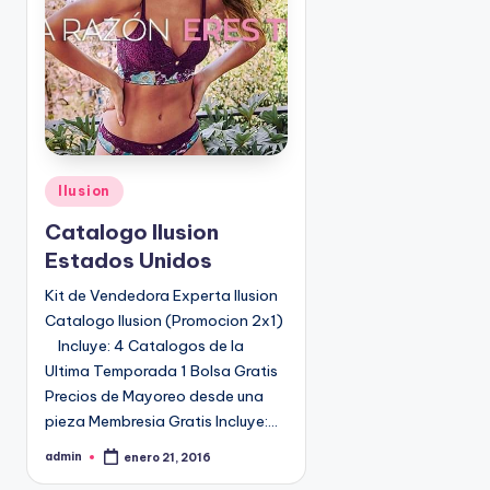
o
|
🇺🇸
n
P
e
d
i
d
o
P
Ilusion
s
u
Catalogo Ilusion
☎
b
1
Estados Unidos
l
(
i
Kit de Vendedora Experta Ilusion
8
c
Catalogo Ilusion (Promocion 2x1)
0
a
Incluye: 4 Catalogos de la
d
0
Ultima Temporada 1 Bolsa Gratis
o
)
Precios de Mayoreo desde una
e
8
pieza Membresia Gratis Incluye:…
n
2
5
admin
enero 21, 2016
P
u
-
b