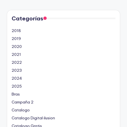
l
9
i
c
4
a
d
Categorías
5
o
p
2
o
2018
r
2019
2020
2021
2022
2023
2024
2025
Bras
Campaña 2
Catalogo
Catalogo Digital ilusion
Catalogo Gratis