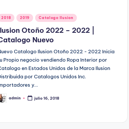
P
2018
2019
Catalogo Ilusion
u
Ilusion Otoño 2022 – 2022 |
b
Catalogo Nuevo
Nuevo Catalogo Ilusion Otoño 2022 - 2022 Inicia
c
tu Propio negocio vendiendo Ropa Interior por
a
Catalogo en Estados Unidos de la Marca Ilusion
d
Distribuida por Catalogos Unidos Inc.
o
Importadores y…
e
n
admin
julio 16, 2018
P
b
c
a