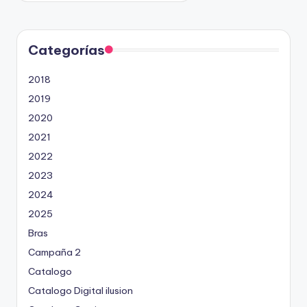
b
l
i
c
a
d
Categorías
o
p
o
2018
r
2019
2020
2021
2022
2023
2024
2025
Bras
Campaña 2
Catalogo
Catalogo Digital ilusion