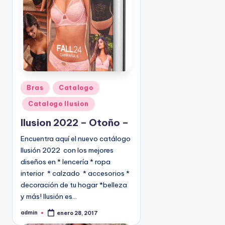
o
|
🇺🇸
n
P
e
d
i
d
o
P
Bras
Catalogo
s
u
Catalogo Ilusion
☎
b
1
l
Ilusion 2022 – Otoño –
(
i
Encuentra aquí el nuevo catálogo
8
c
Ilusión 2022 con los mejores
0
a
diseños en * lencería * ropa
d
0
interior * calzado * accesorios *
o
)
decoración de tu hogar *belleza
e
8
y más! Ilusión es…
n
2
5
admin
enero 28, 2017
P
-
u