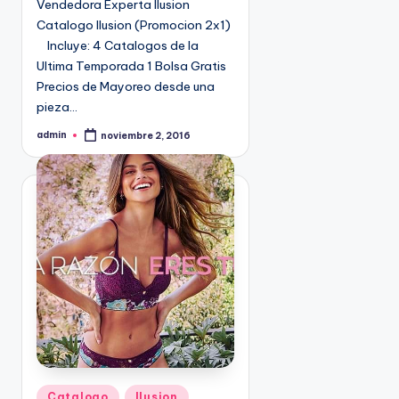
Vendedora Experta Ilusion
e
Catalogo Ilusion (Promocion 2x1)
n
Incluye: 4 Catalogos de la
Ultima Temporada 1 Bolsa Gratis
Precios de Mayoreo desde una
pieza…
admin
noviembre 2, 2016
P
u
b
l
i
c
a
d
o
p
o
r
P
Catalogo
Ilusion