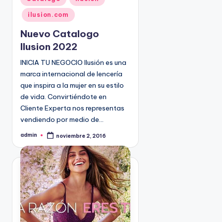
u
ilusion.com
b
l
Nuevo Catalogo
i
Ilusion 2022
c
INICIA TU NEGOCIO Ilusión es una
a
marca internacional de lencería
d
o
que inspira a la mujer en su estilo
e
de vida. Convirtiéndote en
n
Cliente Experta nos representas
vendiendo por medio de…
admin
noviembre 2, 2016
P
u
b
l
i
c
a
d
o
p
o
r