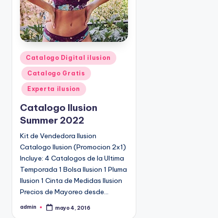
P
Catalogo Digital ilusion
u
Catalogo Gratis
b
l
Experta ilusion
i
Catalogo Ilusion
c
Summer 2022
a
d
Kit de Vendedora Ilusion
o
Catalogo Ilusion (Promocion 2x1)
e
Incluye: 4 Catalogos de la Ultima
n
Temporada 1 Bolsa Ilusion 1 Pluma
Ilusion 1 Cinta de Medidas Ilusion
Precios de Mayoreo desde…
admin
mayo 4, 2016
P
u