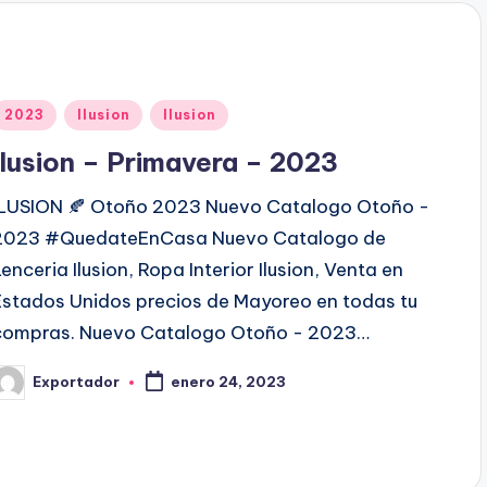
d
o
p
o
P
2023
Ilusion
Ilusion
u
Ilusion – Primavera – 2023
b
ILUSION 🍂 Otoño 2023 Nuevo Catalogo Otoño -
2023 #QuedateEnCasa Nuevo Catalogo de
c
Lenceria Ilusion, Ropa Interior Ilusion, Venta en
a
Estados Unidos precios de Mayoreo en todas tu
d
compras. Nuevo Catalogo Otoño - 2023…
o
Exportador
enero 24, 2023
e
P
n
b
c
a