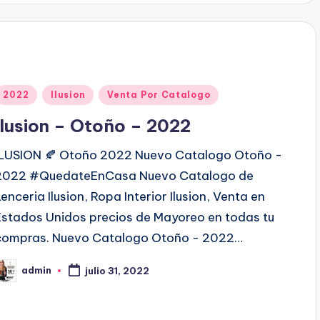
d
o
p
o
P
2022
Ilusion
Venta Por Catalogo
u
Ilusion – Otoño – 2022
b
ILUSION 🍂 Otoño 2022 Nuevo Catalogo Otoño -
2022 #QuedateEnCasa Nuevo Catalogo de
c
Lenceria Ilusion, Ropa Interior Ilusion, Venta en
a
Estados Unidos precios de Mayoreo en todas tu
d
compras. Nuevo Catalogo Otoño - 2022…
o
admin
julio 31, 2022
e
P
n
b