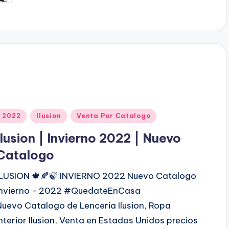
b
c
a
d
o
p
o
P
2022
Ilusion
Venta Por Catalogo
u
Ilusion | Invierno 2022 | Nuevo
b
Catalogo
ILUSION 🍁🍂🍃 INVIERNO 2022 Nuevo Catalogo
c
Invierno - 2022 #QuedateEnCasa
a
Nuevo Catalogo de Lenceria Ilusion, Ropa
d
Interior Ilusion, Venta en Estados Unidos precios