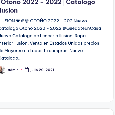
|Otoño 2022 – 2022| Catalogo
Ilusion
c
ILUSION 🍁🍂🍃 OTOÑO 2022 - 202 Nuevo
a
Catalogo Otoño 2022 - 2022 #QuedateEnCasa
d
Nuevo Catalogo de Lenceria Ilusion, Ropa
o
Interior Ilusion, Venta en Estados Unidos precios
e
de Mayoreo en todas tu compras. Nuevo
n
Catalogo…
admin
julio 20, 2021
P
b
c
a
d
o
p
o