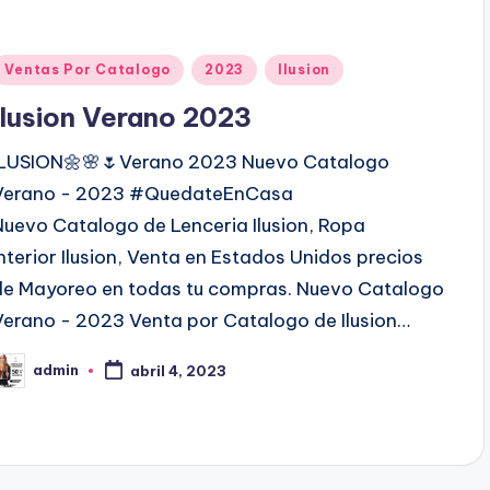
P
Ventas Por Catalogo
2023
Ilusion
u
Ilusion Verano 2023
b
ILUSION🌼🌸🌷Verano 2023 Nuevo Catalogo
Verano - 2023 #QuedateEnCasa
c
Nuevo Catalogo de Lenceria Ilusion, Ropa
a
Interior Ilusion, Venta en Estados Unidos precios
d
de Mayoreo en todas tu compras. Nuevo Catalogo
o
Verano - 2023 Venta por Catalogo de Ilusion…
e
admin
n
abril 4, 2023
P
b
c
a