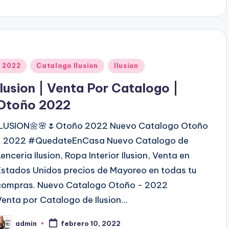
c
a
d
o
p
o
P
2022
Catalogo Ilusion
Ilusion
u
Ilusion | Venta Por Catalogo |
b
Otoño 2022
ILUSION🌼🌸🌷Otoño 2022 Nuevo Catalogo Otoño
c
- 2022 #QuedateEnCasa Nuevo Catalogo de
a
Lenceria Ilusion, Ropa Interior Ilusion, Venta en
d
Estados Unidos precios de Mayoreo en todas tu
o
compras. Nuevo Catalogo Otoño - 2022
e
Venta por Catalogo de Ilusion…
n
admin
febrero 10, 2022
P