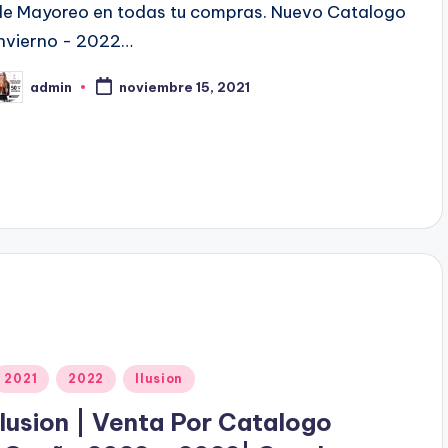
o
de Mayoreo en todas tu compras. Nuevo Catalogo
e
Invierno - 2022…
n
admin
noviembre 15, 2021
P
b
c
a
d
o
p
o
P
2021
2022
Ilusion
u
Ilusion | Venta Por Catalogo
b