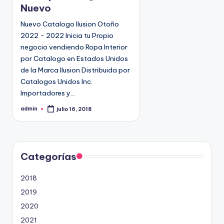
c
Nuevo
a
d
Nuevo Catalogo Ilusion Otoño
o
2022 - 2022 Inicia tu Propio
e
negocio vendiendo Ropa Interior
n
por Catalogo en Estados Unidos
de la Marca Ilusion Distribuida por
Catalogos Unidos Inc.
Importadores y…
admin
julio 16, 2018
P
u
b
l
i
c
a
d
Categorías
o
p
o
2018
r
2019
2020
2021