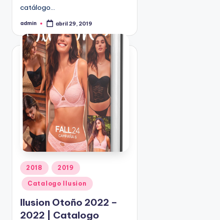
catálogo…
9
4
admin
abril 29, 2019
P
5
u
b
2
l
i
c
a
d
o
p
o
r
P
2018
2019
u
Catalogo Ilusion
b
l
Ilusion Otoño 2022 –
i
2022 | Catalogo