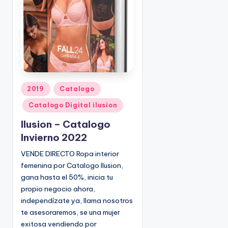
o
|
🇺🇸
n
P
e
d
i
d
o
P
2019
Catalogo
s
u
Catalogo Digital ilusion
☎
b
1
l
Ilusion – Catalogo
(
i
Invierno 2022
8
c
VENDE DIRECTO Ropa interior
0
a
femenina por Catalogo Ilusion,
d
0
o
gana hasta el 50%, inicia tu
)
e
propio negocio ahora,
8
n
independízate ya, llama nosotros
2
te asesoraremos, se una mujer
5
exitosa vendiendo por
-