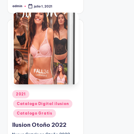
admin
julio 1, 2021
P
u
b
l
i
c
a
d
o
p
o
r
P
2021
u
Catalogo Digital ilusion
b
l
Catalogo Gratis
i
Ilusion Otoño 2022
c
a