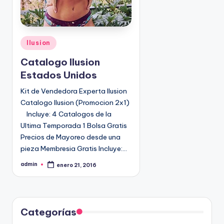
P
Ilusion
u
Catalogo Ilusion
b
Estados Unidos
l
i
Kit de Vendedora Experta Ilusion
c
Catalogo Ilusion (Promocion 2x1)
a
Incluye: 4 Catalogos de la
d
Ultima Temporada 1 Bolsa Gratis
o
Precios de Mayoreo desde una
e
pieza Membresia Gratis Incluye:…
n
admin
enero 21, 2016
P
u
b
l
i
c
a
d
Categorías
o
p