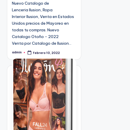
n
Nuevo Catalogo de
Lenceria Ilusion, Ropa
Interior Ilusion, Venta en Estados
Unidos precios de Mayoreo en
todas tu compras. Nuevo
Catalogo Otoño - 2022
Venta por Catalogo de Ilusion…
admin
febrero 10, 2022
P
u
b
l
i
c
a
d
o
p
o
r