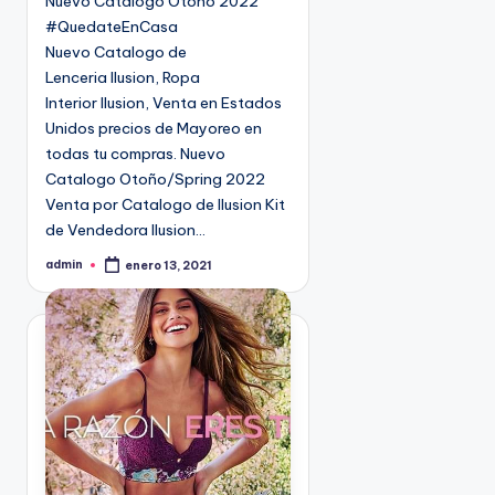
Nuevo Catalogo Otoño 2022
d
#QuedateEnCasa
o
Nuevo Catalogo de
e
Lenceria Ilusion, Ropa
n
Interior Ilusion, Venta en Estados
Unidos precios de Mayoreo en
todas tu compras. Nuevo
Catalogo Otoño/Spring 2022
Venta por Catalogo de Ilusion Kit
de Vendedora Ilusion…
admin
enero 13, 2021
P
u
b
l
i
c
a
d
o
p
o
r