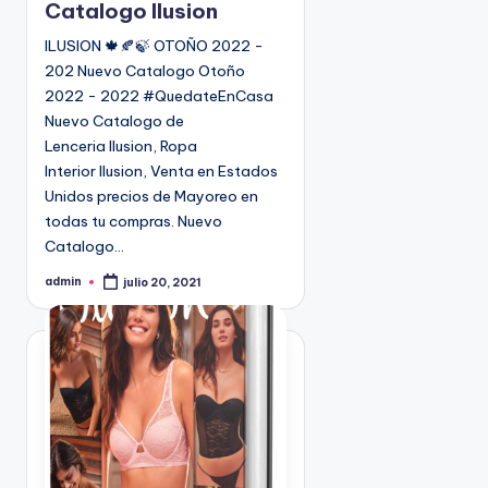
c
Catalogo Ilusion
a
ILUSION 🍁🍂🍃 OTOÑO 2022 -
d
202 Nuevo Catalogo Otoño
o
2022 - 2022 #QuedateEnCasa
e
Nuevo Catalogo de
n
Lenceria Ilusion, Ropa
Interior Ilusion, Venta en Estados
Unidos precios de Mayoreo en
todas tu compras. Nuevo
Catalogo…
admin
julio 20, 2021
P
u
b
l
i
c
a
d
o
p
o
r