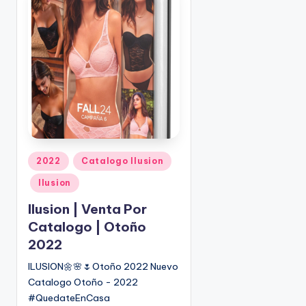
c
a
d
o
p
o
r
P
2022
Catalogo Ilusion
u
Ilusion
b
l
Ilusion | Venta Por
i
Catalogo | Otoño
c
2022
a
d
ILUSION🌼🌸🌷Otoño 2022 Nuevo
o
Catalogo Otoño - 2022
e
#QuedateEnCasa