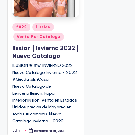
P
2022
Ilusion
u
Venta Por Catalogo
b
l
Ilusion | Invierno 2022 |
i
Nuevo Catalogo
c
ILUSION 🍁🍂🍃 INVIERNO 2022
a
Nuevo Catalogo Invierno - 2022
d
o
#QuedateEnCasa
e
Nuevo Catalogo de
n
Lenceria Ilusion, Ropa
Interior Ilusion, Venta en Estados
Unidos precios de Mayoreo en
todas tu compras. Nuevo
Catalogo Invierno - 2022…
admin
noviembre 15, 2021
P