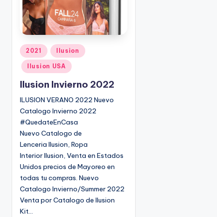
P
2021
Ilusion
u
Ilusion USA
b
l
Ilusion Invierno 2022
i
ILUSION VERANO 2022 Nuevo
c
Catalogo Invierno 2022
a
#QuedateEnCasa
d
Nuevo Catalogo de
o
Lenceria Ilusion, Ropa
e
Interior Ilusion, Venta en Estados
n
Unidos precios de Mayoreo en
todas tu compras. Nuevo
Catalogo Invierno/Summer 2022
Venta por Catalogo de Ilusion
Kit…