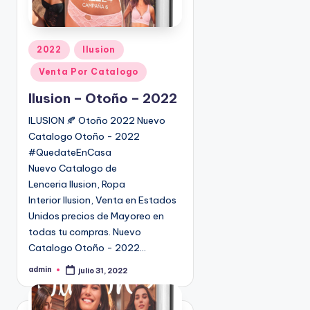
P
2022
Ilusion
u
Venta Por Catalogo
b
l
Ilusion – Otoño – 2022
i
ILUSION 🍂 Otoño 2022 Nuevo
c
Catalogo Otoño - 2022
a
#QuedateEnCasa
d
Nuevo Catalogo de
o
Lenceria Ilusion, Ropa
e
Interior Ilusion, Venta en Estados
n
Unidos precios de Mayoreo en
todas tu compras. Nuevo
Catalogo Otoño - 2022…
admin
julio 31, 2022
P
u
b
l
i