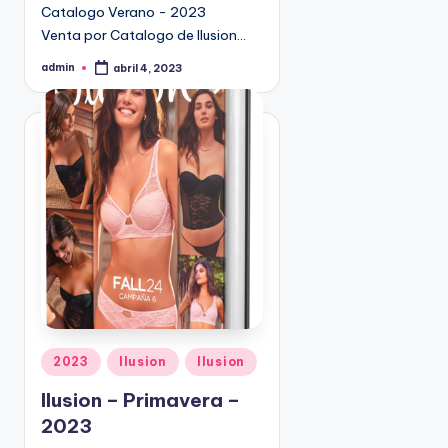
Catalogo Verano - 2023
9
Venta por Catalogo de Ilusion…
4
5
admin
abril 4, 2023
P
2
u
b
l
i
c
a
d
o
p
o
r
P
2023
Ilusion
Ilusion
u
Ilusion – Primavera –
b
2023
l
i