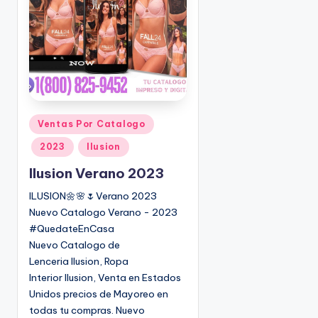
o
|
🇺🇸
n
P
e
d
i
d
o
P
Ventas Por Catalogo
s
u
2023
Ilusion
☎
b
1
l
Ilusion Verano 2023
(
i
ILUSION🌼🌸🌷Verano 2023
8
c
Nuevo Catalogo Verano - 2023
0
a
#QuedateEnCasa
d
0
Nuevo Catalogo de
o
)
Lenceria Ilusion, Ropa
e
8
Interior Ilusion, Venta en Estados
n
2
Unidos precios de Mayoreo en
5
todas tu compras. Nuevo
-