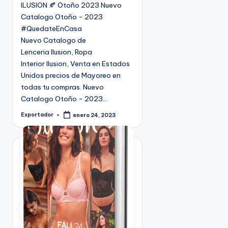
ILUSION 🍂 Otoño 2023 Nuevo
c
Catalogo Otoño - 2023
a
#QuedateEnCasa
d
Nuevo Catalogo de
o
Lenceria Ilusion, Ropa
e
Interior Ilusion, Venta en Estados
n
Unidos precios de Mayoreo en
todas tu compras. Nuevo
Catalogo Otoño - 2023…
Exportador
enero 24, 2023
P
u
b
l
i
c
a
d
o
p
o
r