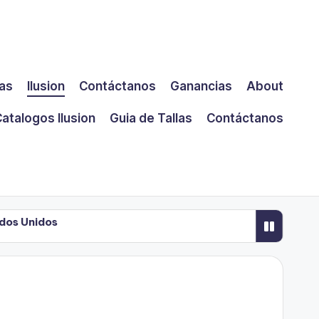
las
Ilusion
Contáctanos
Ganancias
About
atalogos Ilusion
Guia de Tallas
Contáctanos
ados Unidos
 2
 Negocio en EE.UU.