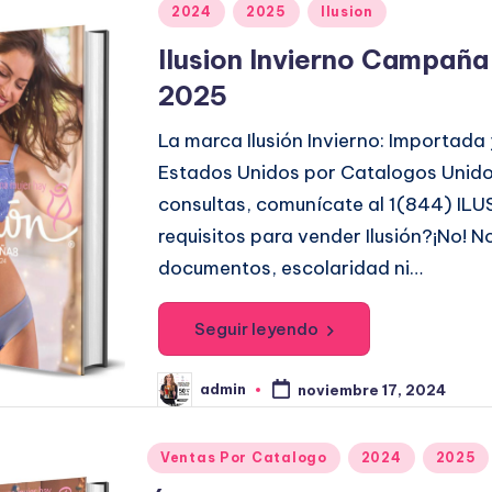
r
P
2024
2025
Ilusion
u
Ilusion Invierno Campaña
b
2025
l
i
La marca Ilusión Invierno: Importada 
c
Estados Unidos por Catalogos Unidos
a
consultas, comunícate al 1(844) ILU
d
requisitos para vender Ilusión?¡No! N
o
documentos, escolaridad ni…
e
n
Seguir leyendo
admin
noviembre 17, 2024
P
u
b
l
P
Ventas Por Catalogo
2024
2025
i
c
u