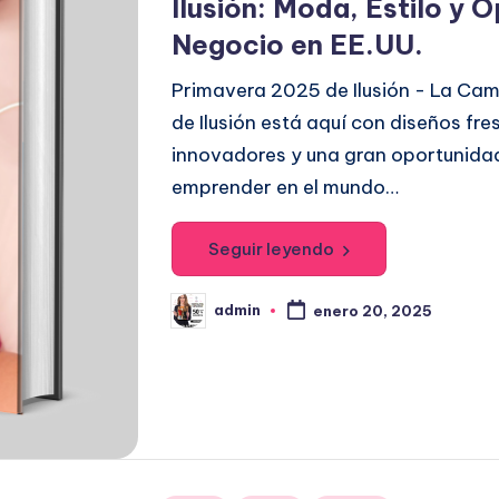
Ilusión: Moda, Estilo y 
l
Negocio en EE.UU.
i
c
Primavera 2025 de Ilusión - La Ca
a
de Ilusión está aquí con diseños fres
d
innovadores y una gran oportunida
o
emprender en el mundo…
e
n
Seguir leyendo
admin
enero 20, 2025
P
u
b
l
i
c
a
d
o
p
o