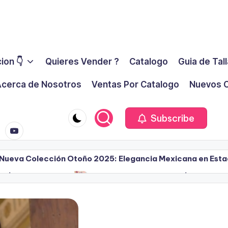
ion 👇
Quieres Vender ?
Catalogo
Guia de Tal
cerca de Nosotros
Ventas Por Catalogo
Nuevos C
youtube.co
m
Subscribe
 – Nueva Colección Otoño 2025: Elegancia Mexicana en Est
025 | Campaña 3
Ilusión Primavera 2025 | Campaña
marzo 10, 2025
rimavera 2025 de Ilusión: Moda, Estilo y Oportunidad de
Campaña 8 – 2024 – 2025