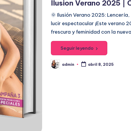
Ilusion Verano 2025 |
b
l
🌞 Ilusión Verano 2025: Lencería
i
lucir espectacular ¡Este verano 2
c
frescura y feminidad con la nueva
a
d
Seguir leyendo
o
e
admin
abril 8, 2025
P
u
n
b
l
i
c
a
d
o
p
o
r