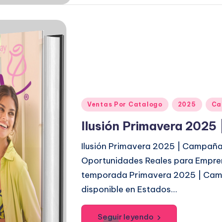
P
Ventas Por Catalogo
2025
Ca
u
Ilusión Primavera 2025
b
l
Ilusión Primavera 2025 | Campaña
i
Oportunidades Reales para Empre
c
temporada Primavera 2025 | Campa
a
disponible en Estados…
d
o
Seguir leyendo