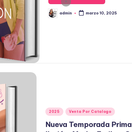
e
n
admin
marzo 10, 2025
P
u
b
l
i
c
a
d
o
p
o
r
P
2025
Venta Por Catalogo
u
Nueva Temporada Prima
b