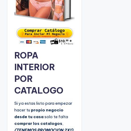
9
4
5
2
ROPA
INTERIOR
POR
CATALOGO
Si ya estas listo para empezar
hacer tu
propio negocio
desde tu casa
solo te falta
comprar los catalogos
,
(TENEMOS PROMOCION 2X1)