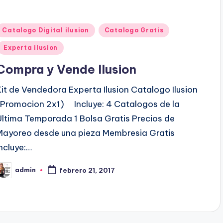
P
Catalogo Digital ilusion
Catalogo Gratis
u
Experta ilusion
b
Compra y Vende Ilusion
Kit de Vendedora Experta Ilusion Catalogo Ilusion
c
(Promocion 2x1) Incluye: 4 Catalogos de la
a
Ultima Temporada 1 Bolsa Gratis Precios de
d
Mayoreo desde una pieza Membresia Gratis
o
Incluye:…
e
n
admin
febrero 21, 2017
P
b
c
a