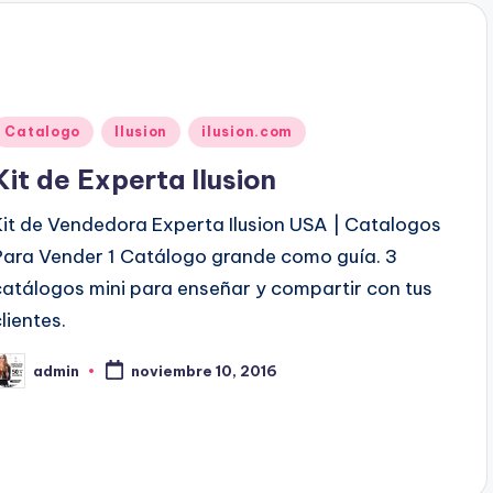
d
o
p
o
P
Catalogo
Ilusion
ilusion.com
u
Kit de Experta Ilusion
b
Kit de Vendedora Experta Ilusion USA | Catalogos
Para Vender 1 Catálogo grande como guía. 3
c
catálogos mini para enseñar y compartir con tus
a
lientes.
d
admin
noviembre 10, 2016
o
P
e
b
n
c
a
d