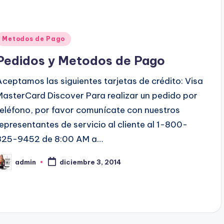
P
Metodos de Pago
u
Pedidos y Metodos de Pago
b
Aceptamos las siguientes tarjetas de crédito: Visa
MasterCard Discover Para realizar un pedido por
c
teléfono, por favor comunícate con nuestros
a
representantes de servicio al cliente al 1-800-
d
825-9452 de 8:00 AM a…
o
admin
diciembre 3, 2014
e
P
n
b
c
a
d