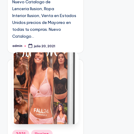
Nuevo Catalogo de
n
9
Lenceria Ilusion, Ropa
4
Interior Ilusion, Venta en Estados
5
Unidos precios de Mayoreo en
2
todas tu compras. Nuevo
Catalogo…
admin
julio 20, 2021
P
u
b
l
i
c
a
d
o
p
o
r
P
2021
Ilusion