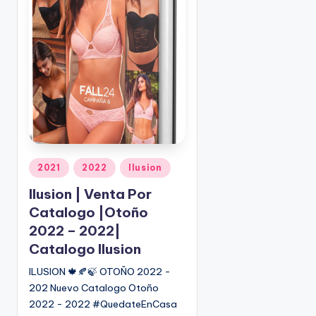
o
|
🇺🇸
n
P
e
d
i
d
o
s
☎
1
P
2021
2022
Ilusion
u
(
Ilusion | Venta Por
b
8
Catalogo |Otoño
l
0
i
2022 – 2022|
0
c
)
Catalogo Ilusion
a
8
ILUSION 🍁🍂🍃 OTOÑO 2022 -
d
2
202 Nuevo Catalogo Otoño
o
5
2022 - 2022 #QuedateEnCasa
e
-