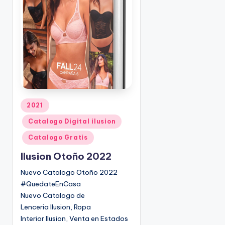
d
o
p
o
r
P
2021
u
Catalogo Digital ilusion
b
l
Catalogo Gratis
i
Ilusion Otoño 2022
c
a
Nuevo Catalogo Otoño 2022
d
#QuedateEnCasa
o
Nuevo Catalogo de
e
Lenceria Ilusion, Ropa
n
Interior Ilusion, Venta en Estados