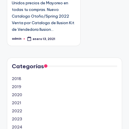
Unidos precios de Mayoreo en
todas tu compras. Nuevo
Catalogo Otoño/Spring 2022
Venta por Catalogo de Ilusion Kit
de Vendedora Ilusion…
admin
enero 13, 2021
P
u
b
l
i
c
a
d
Categorías
o
p
o
2018
r
2019
2020
2021
2022
2023
2024