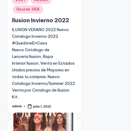
u
Ilusion USA
b
l
Ilusion Invierno 2022
i
ILUSION VERANO 2022 Nuevo
c
Catalogo Invierno 2022
a
#QuedateEnCasa
d
Nuevo Catalogo de
o
Lenceria Ilusion, Ropa
e
Interior Ilusion, Venta en Estados
n
Unidos precios de Mayoreo en
todas tu compras. Nuevo
Catalogo Invierno/Summer 2022
Venta por Catalogo de Ilusion
Kit…
admin
julio 1, 2021
P
u
b
l
i
c
a