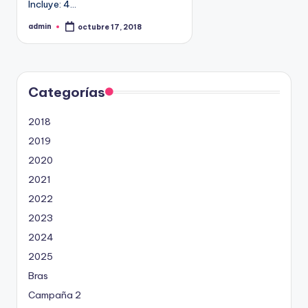
Incluye: 4…
9
4
admin
octubre 17, 2018
P
u
5
b
l
2
i
c
a
d
Categorías
o
p
o
2018
r
2019
2020
2021
2022
2023
2024
2025
Bras
Campaña 2