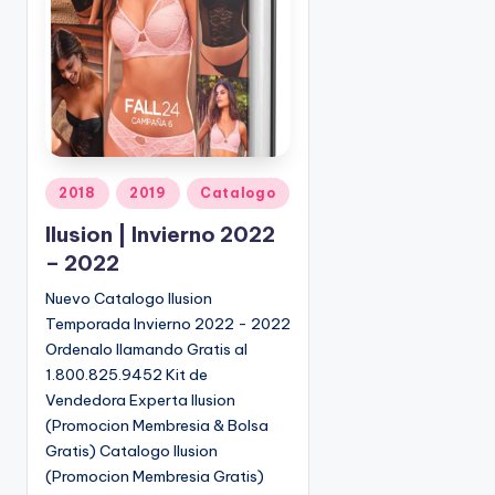
o
|
🇺🇸
n
P
e
d
i
d
o
P
2018
2019
Catalogo
s
u
Ilusion | Invierno 2022
☎
b
1
– 2022
l
(
i
Nuevo Catalogo Ilusion
8
c
Temporada Invierno 2022 - 2022
0
a
Ordenalo llamando Gratis al
d
0
1.800.825.9452 Kit de
o
)
Vendedora Experta Ilusion
e
8
(Promocion Membresia & Bolsa
n
2
Gratis) Catalogo Ilusion
5
(Promocion Membresia Gratis)
-