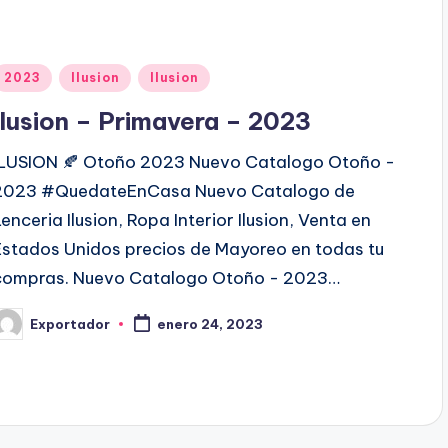
P
2023
Ilusion
Ilusion
u
Ilusion – Primavera – 2023
b
ILUSION 🍂 Otoño 2023 Nuevo Catalogo Otoño -
2023 #QuedateEnCasa Nuevo Catalogo de
c
Lenceria Ilusion, Ropa Interior Ilusion, Venta en
a
Estados Unidos precios de Mayoreo en todas tu
d
compras. Nuevo Catalogo Otoño - 2023…
o
Exportador
enero 24, 2023
e
P
n
b
c
a
d