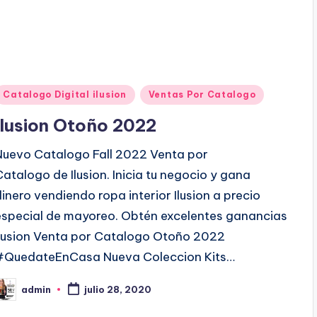
P
Catalogo Digital ilusion
Ventas Por Catalogo
u
Ilusion Otoño 2022
b
Nuevo Catalogo Fall 2022 Venta por
Catalogo de Ilusion. Inicia tu negocio y gana
c
dinero vendiendo ropa interior Ilusion a precio
a
especial de mayoreo. Obtén excelentes ganancias
d
Ilusion Venta por Catalogo Otoño 2022
o
#QuedateEnCasa Nueva Coleccion Kits…
e
admin
n
julio 28, 2020
P
b