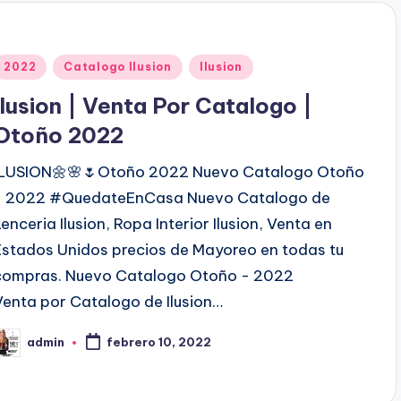
o
p
o
P
2022
Catalogo Ilusion
Ilusion
u
Ilusion | Venta Por Catalogo |
b
Otoño 2022
ILUSION🌼🌸🌷Otoño 2022 Nuevo Catalogo Otoño
c
- 2022 #QuedateEnCasa Nuevo Catalogo de
a
Lenceria Ilusion, Ropa Interior Ilusion, Venta en
d
Estados Unidos precios de Mayoreo en todas tu
o
compras. Nuevo Catalogo Otoño - 2022
e
Venta por Catalogo de Ilusion…
n
admin
febrero 10, 2022
P
b