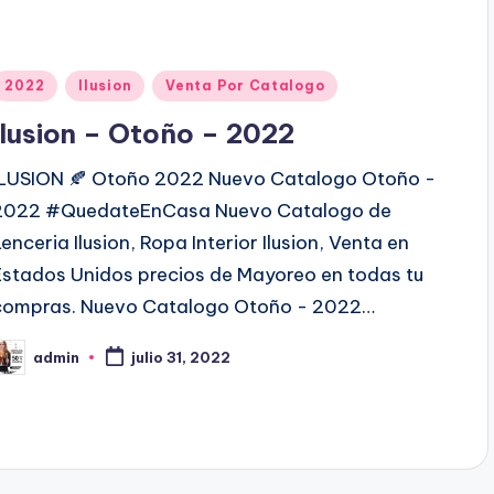
P
2022
Ilusion
Venta Por Catalogo
u
Ilusion – Otoño – 2022
b
ILUSION 🍂 Otoño 2022 Nuevo Catalogo Otoño -
2022 #QuedateEnCasa Nuevo Catalogo de
c
Lenceria Ilusion, Ropa Interior Ilusion, Venta en
a
Estados Unidos precios de Mayoreo en todas tu
d
compras. Nuevo Catalogo Otoño - 2022…
o
admin
julio 31, 2022
e
P
n
b
c
a
d