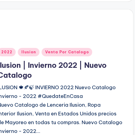
c
a
d
o
p
o
P
2022
Ilusion
Venta Por Catalogo
u
Ilusion | Invierno 2022 | Nuevo
b
Catalogo
ILUSION 🍁🍂🍃 INVIERNO 2022 Nuevo Catalogo
c
Invierno - 2022 #QuedateEnCasa
a
Nuevo Catalogo de Lenceria Ilusion, Ropa
d
Interior Ilusion, Venta en Estados Unidos precios
o
de Mayoreo en todas tu compras. Nuevo Catalogo
e
Invierno - 2022…