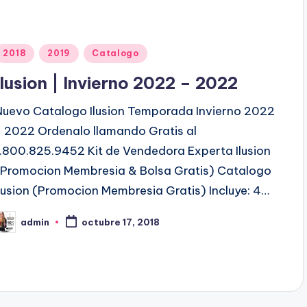
P
2018
2019
Catalogo
u
Ilusion | Invierno 2022 – 2022
b
Nuevo Catalogo Ilusion Temporada Invierno 2022
- 2022 Ordenalo llamando Gratis al
c
1.800.825.9452 Kit de Vendedora Experta Ilusion
a
(Promocion Membresia & Bolsa Gratis) Catalogo
d
Ilusion (Promocion Membresia Gratis) Incluye: 4…
o
admin
octubre 17, 2018
e
P
n
b
c
a
d