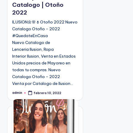
i
Catalogo | Otoño
c
2022
a
d
ILUSION🌼🌸🌷Otoño 2022 Nuevo
o
Catalogo Otoño - 2022
e
#QuedateEnCasa
n
Nuevo Catalogo de
Lenceria Ilusion, Ropa
Interior Ilusion, Venta en Estados
Unidos precios de Mayoreo en
todas tu compras. Nuevo
Catalogo Otoño - 2022
Venta por Catalogo de Ilusion…
admin
febrero 10, 2022
P
u
b
l
i
c
a
d
o
p
o