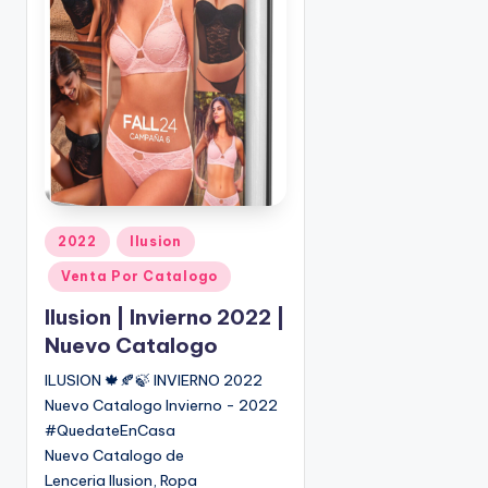
r
P
2022
Ilusion
u
Venta Por Catalogo
b
l
Ilusion | Invierno 2022 |
i
Nuevo Catalogo
c
ILUSION 🍁🍂🍃 INVIERNO 2022
a
Nuevo Catalogo Invierno - 2022
d
o
#QuedateEnCasa
e
Nuevo Catalogo de
n
Lenceria Ilusion, Ropa