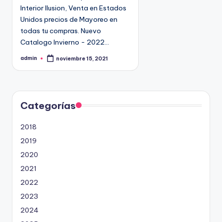
Interior Ilusion, Venta en Estados
Unidos precios de Mayoreo en
todas tu compras. Nuevo
Catalogo Invierno - 2022…
admin
noviembre 15, 2021
P
u
b
l
i
c
a
d
Categorías
o
p
o
2018
r
2019
2020
2021
2022
2023
2024