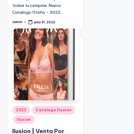
9
todas tu compras. Nuevo
4
Catalogo Otoño - 2022…
5
admin
julio 31, 2022
P
2
u
b
l
i
c
a
d
o
p
o
r
P
2022
Catalogo Ilusion
u
Ilusion
b
l
Ilusion | Venta Por