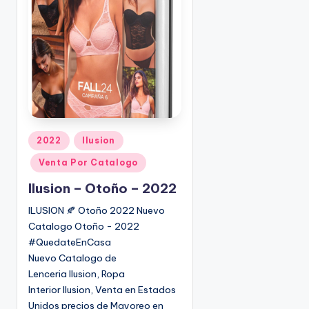
o
|
🇺🇸
n
P
e
d
i
d
o
s
P
2022
Ilusion
☎
u
1
Venta Por Catalogo
b
(
l
Ilusion – Otoño – 2022
8
i
0
ILUSION 🍂 Otoño 2022 Nuevo
c
0
Catalogo Otoño - 2022
a
)
#QuedateEnCasa
d
8
Nuevo Catalogo de
o
2
Lenceria Ilusion, Ropa
e
5
Interior Ilusion, Venta en Estados
n
-
Unidos precios de Mayoreo en