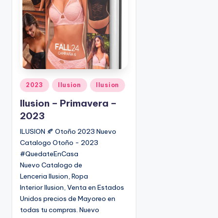
o
|
🇺🇸
n
P
e
d
i
d
o
P
2023
Ilusion
Ilusion
s
u
Ilusion – Primavera –
☎
b
1
2023
l
(
i
ILUSION 🍂 Otoño 2023 Nuevo
8
c
Catalogo Otoño - 2023
0
a
#QuedateEnCasa
d
0
Nuevo Catalogo de
o
)
Lenceria Ilusion, Ropa
e
8
Interior Ilusion, Venta en Estados
n
2
Unidos precios de Mayoreo en
5
todas tu compras. Nuevo
-