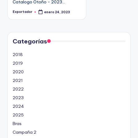
Catalogo Otoño - 2023…
9
4
Exportador
enero 24, 2023
P
u
5
b
l
2
i
c
a
d
Categorías
o
p
o
2018
r
2019
2020
2021
2022
2023
2024
2025
Bras
Campaña 2