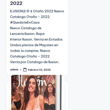
2022
a
d
ILUSION🌼🌸🌷Otoño 2022 Nuevo
o
Catalogo Otoño - 2022
e
#QuedateEnCasa
n
Nuevo Catalogo de
Lenceria Ilusion, Ropa
Interior Ilusion, Venta en Estados
Unidos precios de Mayoreo en
todas tu compras. Nuevo
Catalogo Otoño - 2022
Venta por Catalogo de Ilusion…
admin
febrero 10, 2022
P
u
b
l
i
c
a
d
o
p
o
r