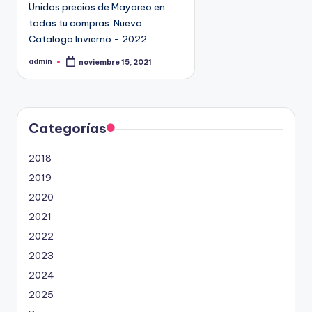
Unidos precios de Mayoreo en
todas tu compras. Nuevo
Catalogo Invierno - 2022…
admin
noviembre 15, 2021
P
u
b
l
i
c
a
d
Categorías
o
p
o
2018
r
2019
2020
2021
2022
2023
2024
2025