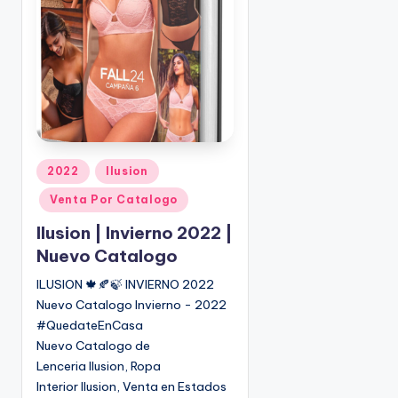
P
2022
Ilusion
u
Venta Por Catalogo
b
l
Ilusion | Invierno 2022 |
i
Nuevo Catalogo
c
ILUSION 🍁🍂🍃 INVIERNO 2022
a
Nuevo Catalogo Invierno - 2022
d
o
#QuedateEnCasa
e
Nuevo Catalogo de
n
Lenceria Ilusion, Ropa
Interior Ilusion, Venta en Estados