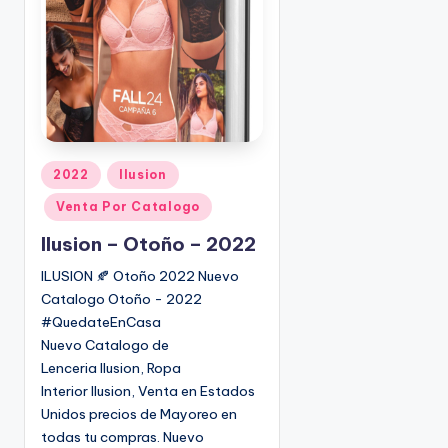
o
|
🇺🇸
n
P
e
d
i
d
o
P
2022
Ilusion
s
u
Venta Por Catalogo
☎
b
1
l
Ilusion – Otoño – 2022
(
i
ILUSION 🍂 Otoño 2022 Nuevo
8
c
Catalogo Otoño - 2022
0
a
#QuedateEnCasa
d
0
Nuevo Catalogo de
o
)
Lenceria Ilusion, Ropa
e
8
Interior Ilusion, Venta en Estados
n
2
Unidos precios de Mayoreo en
5
todas tu compras. Nuevo
-